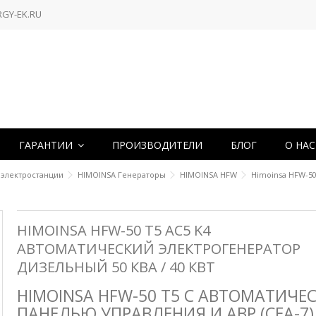
RGY-EK.RU
ГАРАНТИИ
ПРОИЗВОДИТЕЛИ
БЛОГ
О НА
 электростанции
HIMOINSA Генераторы
HIMOINSA HFW
Himoinsa HFW-50
HIMOINSA HFW-50 T5 AC5 K4
АВТОМАТИЧЕСКИЙ ЭЛЕКТРОГЕНЕРАТОР
ДИЗЕЛЬНЫЙ 50 КВА / 40 КВТ
HIMOINSA HFW-50 T5 С АВТОМАТИЧЕ
ПАНЕЛЬЮ УПРАВЛЕНИЯ И АВР (СЕА-7)