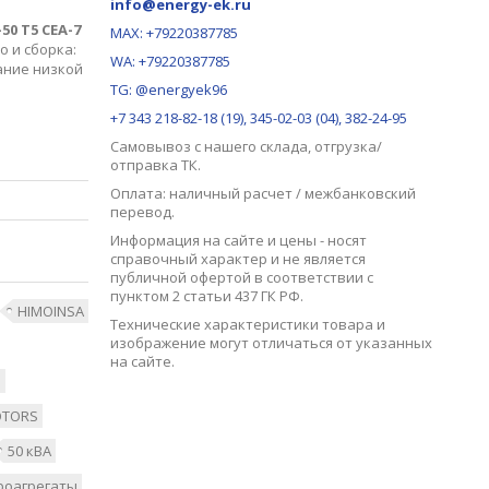
info@energy-ek.ru
50 T5 CEA-7
MAX:
+79220387785
 и сборка:
WA: +79220387785
ание низкой
TG: @energyek96
+7 343 218-82-18 (19), 345-02-03 (04), 382-24-95
Самовывоз с нашего
склада
, отгрузка/
отправка ТК.
Оплата: наличный расчет / межбанковский
перевод.
Информация на сайте и цены - носят
справочный характер и не является
публичной офертой в соответствии с
пунктом 2 статьи 437 ГК РФ.
HIMOINSA
Технические характеристики товара и
изображение могут отличаться от указанных
на сайте.
а
OTORS
50 кВА
роагрегаты