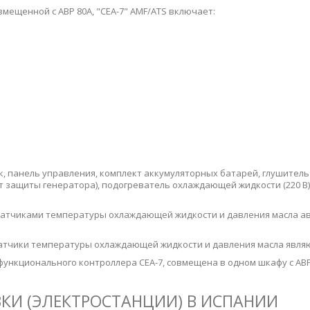
мещенной с АВР 80А, "CEA-7" AMF/ATS включает:
 панель управления, комплект аккумуляторных батарей, глушитель (
 защиты генератора), подогреватель охлаждающей жидкости (220 В)
атчиками температуры охлаждающей жидкости и давления масла ав
тчики температуры охлаждающей жидкости и давления масла являю
ункционального контроллера CEА-7, совмещена в одном шкафу с АВР
КИ (ЭЛЕКТРОСТАНЦИИ) В ИСПАНИИ