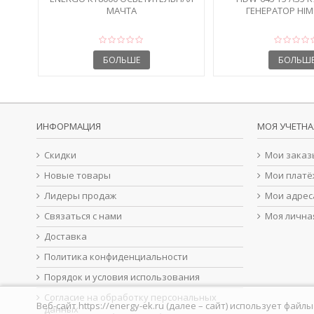
МАЧТА
ГЕНЕРАТОР HIM
ОТКРЫТОМ
БОЛЬШЕ
БОЛЬШ
ИНФОРМАЦИЯ
МОЯ УЧЕТНА
Скидки
Мои заказ
Новые товары
Мои платё
Лидеры продаж
Мои адрес
Связаться с нами
Моя лична
Доставка
Политика конфиденциальности
Порядок и условия использования
Согласие на обработку персональных
Веб-сайт https://energy-ek.ru (далее – сайт) использует фа
данных