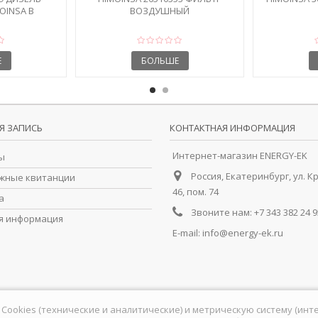
OINSA В
ВОЗДУШНЫЙ
...
Е
БОЛЬШЕ
Я ЗАПИСЬ
КОНТАКТНАЯ ИНФОРМАЦИЯ
Интернет-магазин ENERGY-EK
ы
Россия, Екатеринбург, ул. К
жные квитанции
46, пом. 74
а
Звоните нам:
+7 343 382 24 9
я информация
E-mail:
info@energy-ek.ru
йлы Cookies (технические и аналитические) и метрическую систему (ин