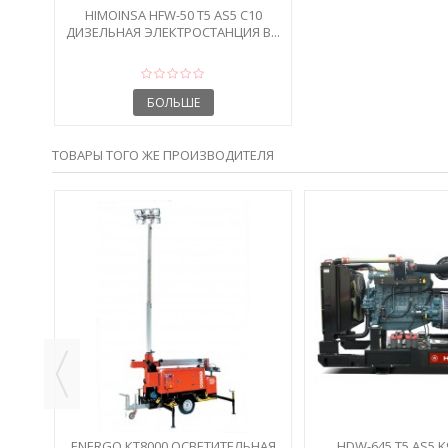
HIMOINSA HFW-50 T5 AS5 C10
ДИЗЕЛЬНАЯ ЭЛЕКТРОСТАНЦИЯ В...
БОЛЬШЕ
ТОВАРЫ ТОГО ЖЕ ПРОИЗВОДИТЕЛЯ
Ь
ENERGO КТ8000 ОСВЕТИТЕЛЬНАЯ
HDW-645 T5 AS5 K