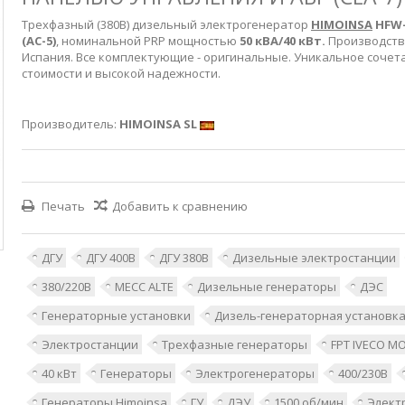
Трехфазный (380В) дизельный электрогенератор
HIMOINSA
HFW-
(AC-5)
, номинальной PRP мощностью
50 кВА/40 кВт.
Производство
Испания. Все комплектующие - оригинальные. Уникальное сочет
стоимости и высокой надежности.
Производитель:
HIMOINSA SL
Печать
Добавить к сравнению
ДГУ
ДГУ 400В
ДГУ 380В
Дизельные электростанции
380/220В
MECC ALTE
Дизельные генераторы
ДЭС
Генераторные установки
Дизель-генераторная установк
Электростанции
Трехфазные генераторы
FPT IVECO M
40 кВт
Генераторы
Электрогенераторы
400/230В
Генераторы Himoinsa
ГУ
ДЭУ
1500 об/мин
Элект