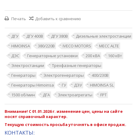
Печать
Добавить к сравнению
ДГУ
ДГУ 400В
ДГУ 380В
Дизельные электростанции
HIMOINSA
380/220В
IVECO MOTORS
MECC ALTE
ДЭС
Генераторные установки
200 кВА
160 кВт
Электростанции
Трехфазные генераторы
Генераторы
Электрогенераторы
400/230В
Генераторы Himoinsa
ГУ
ДЭУ
HIMOINSA SL
1500 об/мин
ДГА
Электроагрегаты
FPT
Внимание! С 01.01.2026 г. изменение цен, цены на сайте
носят справочный характер.
Текущую стоимость просьба уточнять в офисе продаж.
КОНТАКТЫ: