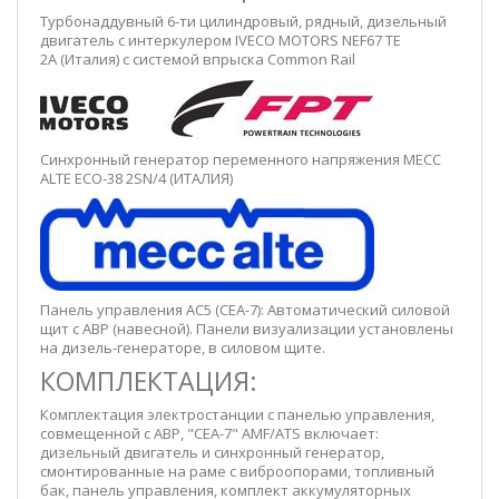
Турбонаддувный 6-ти цилиндровый, рядный, дизельный
двигатель с интеркулером IVECO MOTORS NEF67 TE
2A
(Италия) с системой впрыска Common Rail
Синхронный генератор переменного напряжения MECC
ALTE ECO-38 2SN/4 (ИТАЛИЯ)
Панель управления
AC5 (
CEA-7): Автоматический силовой
щит с АВР (навесной). Панели визуализации установлены
на дизель-генераторе, в силовом щите.
КОМПЛЕКТАЦИЯ:
Комплектация электростанции с панелью управления,
совмещенной с АВР, "CEA-7" AMF/ATS включает:
дизельный двигатель и синхронный генератор,
смонтированные на раме с виброопорами, топливный
бак, панель управления, комплект аккумуляторных