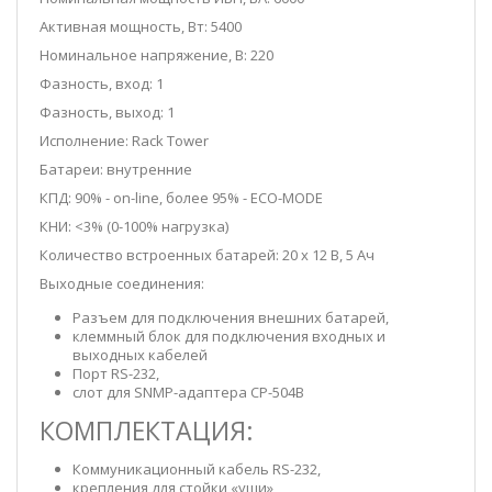
Активная мощность, Bт: 5400
Номинальное напряжение, В: 220
Фазность, вход: 1
Фазность, выход: 1
Исполнение: Rack Tower
Батареи: внутренние
КПД:
90% - on-line, более 95% - ECO-MODE
КНИ:
<3% (0-100% нагрузка)
Количество встроенных
батарей:
20 х 12 В, 5 Ач
Выходные соединения:
Разъем для подключения внешних батарей,
клеммный блок для подключения входных и
выходных кабелей
Порт RS-232,
слот для SNMP-адаптера CP-504В
КОМПЛЕКТАЦИЯ:
Коммуникационный кабель RS-232,
крепления для стойки «уши»,