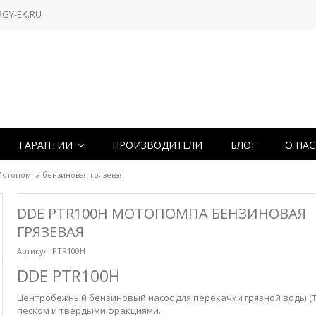
RGY-EK.RU
ГАРАНТИИ
ПРОИЗВОДИТЕЛИ
БЛОГ
О НА
отопомпа бензиновая грязевая
DDE PTR100H МОТОПОМПА БЕНЗИНОВАЯ
ГРЯЗЕВАЯ
Артикул:
PTR100H
DDE PTR100H
Центробежный бензиновый насос для перекачки грязной воды (
песком и твердыми фракциями.