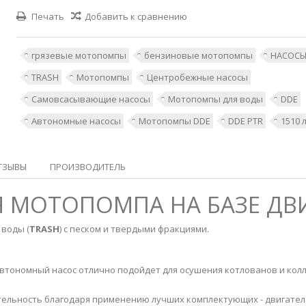
Печать
Добавить к сравнению
грязевые мотопомпы
бензиновые мотопомпы
НАСОС
TRASH
Мотопомпы
Центробежные насосы
Самовсасывающие насосы
Мотопомпы для воды
DDE
Автономные насосы
Мотопомпы DDE
DDE PTR
1510 
ТЗЫВЫ
ПРОИЗВОДИТЕЛЬ
АЯ МОТОПОМПА НА БАЗЕ Д
воды (
TRASH
) с песком и твердыми фракциями.
тономный насос отлично подойдет для осушения котлованов и колле
ельность благодаря применению лучших комплектующих - двигател