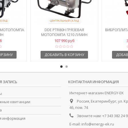
СКЛАД
ЦЕНТРАЛЬНЫЙ СКЛАД
Я МОТОПОМПА
DDE PTR80H ГРЯЗЕВАЯ
ВИБРОПЛИТ
ИН
МОТОПОМПА 1210 Л/МИН
уб
107 990 руб
ОРЗИНУ
ДОБАВИТЬ В КОРЗИНУ
ДОБАВ
Я ЗАПИСЬ
КОНТАКТНАЯ ИНФОРМАЦИЯ
Интернет-магазин ENERGY-EK
ы
Россия, Екатеринбург, ул. К
жные квитанции
46, пом. 74
а
Звоните нам:
+7 343 382 24 9
я информация
E-mail:
info@energy-ek.ru