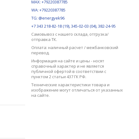
MAX:
+79220387785
WA: +79220387785
TG: @energyek96
+7 343 218-82-18 (19), 345-02-03 (04), 382-24-95
Самовывоз с нашего
склада
, отгрузка/
отправка ТК.
Оплата: наличный расчет / межбанковский
перевод.
Информация на сайте и цены - носят
справочный характер и не является
публичной офертой в соответствии с
пунктом 2 статьи 437 ГК РФ.
Технические характеристики товара и
изображение могут отличаться от указанных
на сайте.