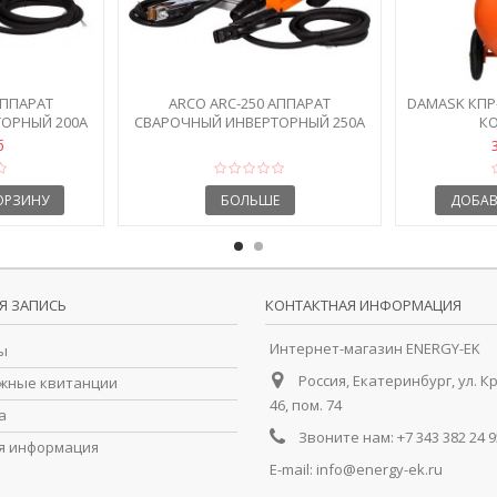
АППАРАТ
ARCO ARC-250 АППАРАТ
DAMASK КПР
ОРНЫЙ 200А
СВАРОЧНЫЙ ИНВЕРТОРНЫЙ 250А
К
б
ОРЗИНУ
БОЛЬШЕ
ДОБАВ
Я ЗАПИСЬ
КОНТАКТНАЯ ИНФОРМАЦИЯ
Интернет-магазин ENERGY-EK
ы
Россия, Екатеринбург, ул. К
жные квитанции
46, пом. 74
а
Звоните нам:
+7 343 382 24 9
я информация
E-mail:
info@energy-ek.ru