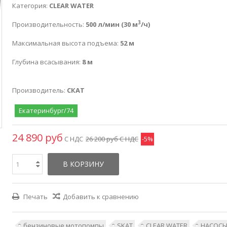
Категория:
CLEAR WATER
3
Производительность:
500 л/мин (30 м
/ч)
Максимальная высота подъема:
52 м
Глубина всасывания:
8 м
Производитель:
СКАТ
Екатеринбург/74
24 890 руб
С НДС
26 200 руб
С НДС
-5%
В КОРЗИНУ
Печать
Добавить к сравнению
бензиновые мотопомпы
SKAT
CLEAR WATER
НАСОС