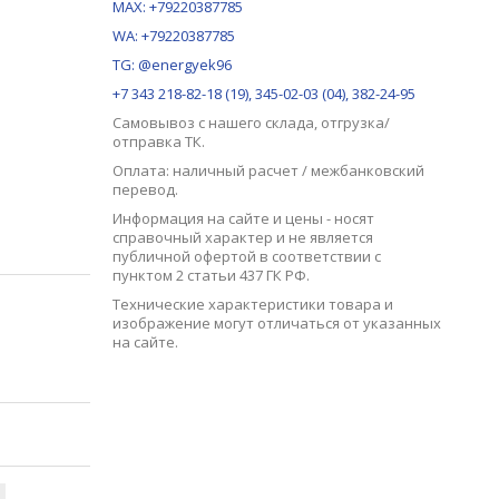
MAX:
+79220387785
WA: +79220387785
TG: @energyek96
+7 343 218-82-18 (19), 345-02-03 (04), 382-24-95
Самовывоз с нашего
склада
, отгрузка/
отправка ТК.
Оплата: наличный расчет / межбанковский
перевод.
Информация на сайте и цены - носят
справочный характер и не является
публичной офертой в соответствии с
пунктом 2 статьи 437 ГК РФ.
Технические характеристики товара и
изображение могут отличаться от указанных
на сайте.
Ы