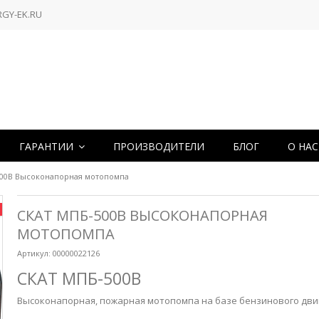
RGY-EK.RU
ГАРАНТИИ
ПРОИЗВОДИТЕЛИ
БЛОГ
О НА
500В Высоконапорная мотопомпа
СКАТ МПБ-500В ВЫСОКОНАПОРНАЯ
МОТОПОМПА
Артикул:
00000022126
СКАТ МПБ-500В
Высоконапорная, пожарная мотопомпа на базе бензинового дви