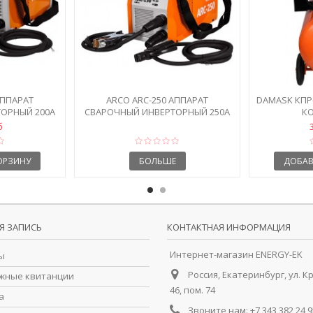
АППАРАТ
ARCO ARC-250 АППАРАТ
DAMASK КПР
ОРНЫЙ 200А
СВАРОЧНЫЙ ИНВЕРТОРНЫЙ 250А
К
б
ОРЗИНУ
БОЛЬШЕ
ДОБАВ
Я ЗАПИСЬ
КОНТАКТНАЯ ИНФОРМАЦИЯ
Интернет-магазин ENERGY-EK
ы
Россия, Екатеринбург, ул. К
жные квитанции
46, пом. 74
а
Звоните нам:
+7 343 382 24 9