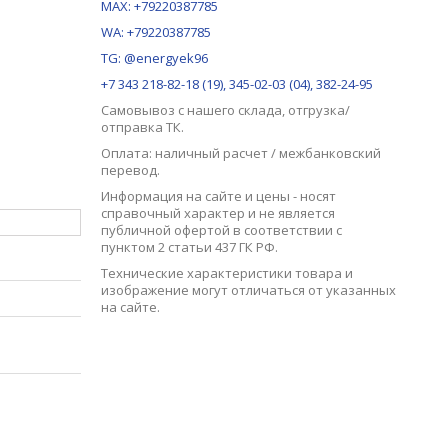
MAX:
+79220387785
WA: +79220387785
TG: @energyek96
+7 343 218-82-18 (19), 345-02-03 (04), 382-24-95
Самовывоз с нашего
склада
, отгрузка/
отправка ТК.
Оплата: наличный расчет / межбанковский
перевод.
Информация на сайте и цены - носят
справочный характер и не является
публичной офертой в соответствии с
пунктом 2 статьи 437 ГК РФ.
Технические характеристики товара и
изображение могут отличаться от указанных
на сайте.