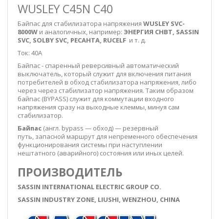
WUSLEY C45N C40
Байпас для стабилизатора напряжения
WUSLEY SVC-
8000W
и аналогичных, например:
ЭНЕРГИЯ СНВТ, SASSIN
SVC, SOLBY SVC,
РЕСАНТА, RUCELF
и т. д.
Ток: 40А
Байпас - спаренный реверсивный автоматический
выключатель, который служит для включения питания
потребителей в обход стабилизатора напряжения, либо
через через стабилизатор напряжения. Таким образом
байпас (BYPASS) служит для коммутации входного
напряжения сразу на выходные клеммы, минуя сам
стабилизатор.
Байпас
(
англ.
bypass
—
обход
) —
резервный
путь
,
запасной маршрут
для непременного обеспечения
функционирования системы при наступлении
нештатного (аварийного) состояния или иных целей
.
ПРОИЗВОДИТЕЛЬ
SASSIN INTERNATIONAL ELECTRIC GROUP CO.
SASSIN INDUSTRY ZONE, LIUSHI, WENZHOU, CHINA