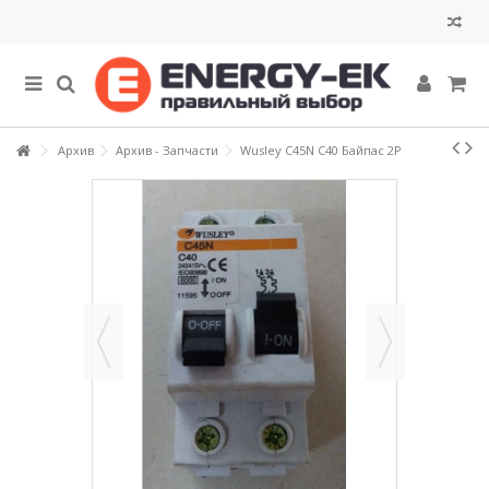
Архив
Архив - Запчасти
Wusley C45N C40 Байпас 2P