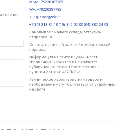
MAX:
+79220387785
WA: +79220387785
TX01 2381
TG: @energyek96
+7 343 218-82-18 (19), 345-02-03 (04), 382-24-95
Самовывоз с нашего
склада
, отгрузка/
отправка ТК.
Оплата: наличный расчет / межбанковский
перевод.
Информация на сайте и цены - носят
справочный характер и не является
публичной офертой в соответствии с
пунктом 2 статьи 437 ГК РФ.
Технические характеристики товара и
изображение могут отличаться от указанных
на сайте.