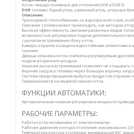
Котлы твердотопливные для отопления DOR и DOR D:
DOR
топливо: бурый уголь, каменный уголь, угольные брике
Описание:
Трехходовой теплообменник из жаропрочной стали, особ
Сжигание топлива может происходить, как методом отгор
Высокая эффективность сжигания различных видов топли
возможностью регулировки подачи дополнительного воз
с рычагом встряхивания сбоку котла.
Камера сгорания оснащена жаростойкими сегментами и 
горения.
Дверца зольника котла снабжена регулируемым дросселе
подачи вторичного воздуха.
Наличие рычага встряхивания позволяет не открывать то
Верхняя загрузка топлива через большую воронку загру
Система предотвращения выброса продуктов сгорания ч
Термоманометр на лицевой панели котла.
ФУНКЦИИ АВТОМАТИКИ:
Автоматическая плавная регулировка мощности прямод
РАБОЧИЕ ПАРАМЕТРЫ:
Работа котла независима от электроэнергии.
Рабочее давление контура отопления: максимальное 2,0 
Температура контура отопления: минимальная 65C, макс