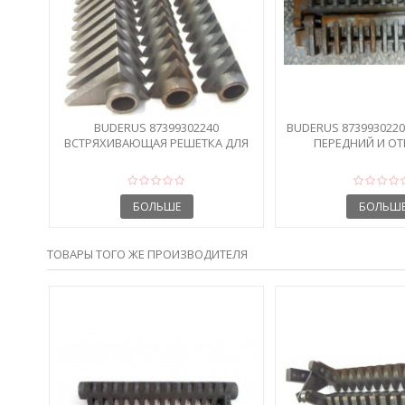
BUDERUS 87399302240
BUDERUS 873993022
ВСТРЯХИВАЮЩАЯ РЕШЕТКА ДЛЯ
ПЕРЕДНИЙ И О
S111, DOR...
БОЛЬШЕ
БОЛЬШ
ТОВАРЫ ТОГО ЖЕ ПРОИЗВОДИТЕЛЯ
НЫЙ
М