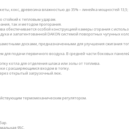
ты, кокс, древесина влажностью до 35% – линейка мощностей 13,5; 16; 
о стойкий к тепловым ударам.
ания, так и методом прогорания.
ва обеспечивается особой конструкцией камеры сгорания с использ
духа и запатентованной DAKON системой поворотных чугунных коло
шамотными досками, предназначенными для улучшения сжигания то
м для подачи первичного воздуха. В средней части боковых панеле
пку котла для отделения шлака или золы от топлива.
зки с расширяющимся входом в топку.
ерез открытый загрузочный люк.
ействующим термомеханическим регулятором.
бар.
имальная 95C.