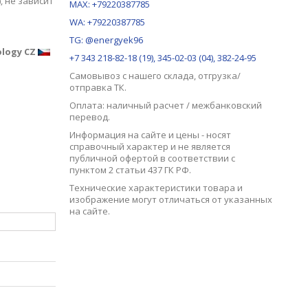
, не зависит
MAX:
+79220387785
WA: +79220387785
TG: @energyek96
ology CZ
+7 343 218-82-18 (19), 345-02-03 (04), 382-24-95
Самовывоз с нашего
склада
, отгрузка/
отправка ТК.
Оплата: наличный расчет / межбанковский
перевод.
Информация на сайте и цены - носят
справочный характер и не является
публичной офертой в соответствии с
пунктом 2 статьи 437 ГК РФ.
Технические характеристики товара и
изображение могут отличаться от указанных
на сайте.