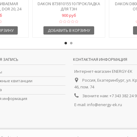
ХИВАЕМАЯ
DAKON 87381015510 ПРОКЛАДКА
DAKON D808
 DOR 20, 24
ДЛЯ ТЭН
О
уб
900 руб
ОРЗИНУ
ДОБАВИТЬ В КОРЗИНУ
Я ЗАПИСЬ
КОНТАКТНАЯ ИНФОРМАЦИЯ
Интернет-магазин ENERGY-EK
ы
Россия, Екатеринбург, ул. К
жные квитанции
46, пом. 74
а
Звоните нам:
+7 343 382 24 9
я информация
E-mail:
info@energy-ek.ru