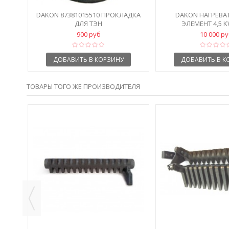
DAKON 87381015510 ПРОКЛАДКА
DAKON НАГРЕВА
ДЛЯ ТЭН
ЭЛЕМЕНТ 4,5 K
900 руб
10 000 р
ДОБАВИТЬ В КОРЗИНУ
ДОБАВИТЬ В К
ТОВАРЫ ТОГО ЖЕ ПРОИЗВОДИТЕЛЯ
НЫЙ
М