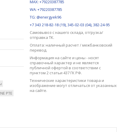
MAX:
+79220387785
WA: +79220387785
TG: @energyek96
+7 343 218-82-18 (19), 345-02-03 (04), 382-24-95
Самовывоз с нашего
склада
, отгрузка/
отправка ТК.
Оплата: наличный расчет / межбанковский
перевод.
Информация на сайте и цены - носят
справочный характер и не является
публичной офертой в соответствии с
пунктом 2 статьи 437 ГК РФ.
Технические характеристики товара и
ы
изображение могут отличаться от указанных
на сайте.
NE PTE