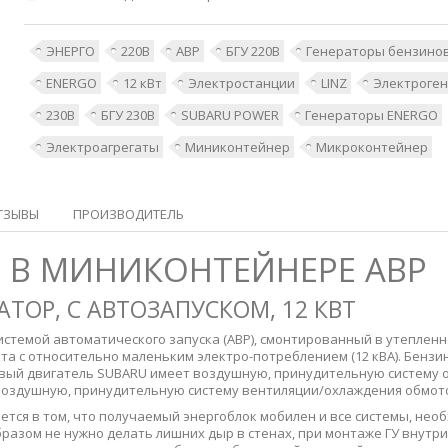
ЭНЕРГО
220В
АВР
БГУ 220В
Генераторы бензино
ENERGO
12 кВт
Электростанции
LINZ
Электроге
230В
БГУ 230В
SUBARU POWER
Генераторы ENERGO
Электроагрегаты
Миниконтейнер
Микроконтейнер
ТЗЫВЫ
ПРОИЗВОДИТЕЛЬ
LE В МИНИКОНТЕЙНЕРЕ АВР
ТОР, С АВТОЗАПУСКОМ, 12 КВТ
истемой автоматического запуска (АВР), смонтированный в утеплен
та с относительно маленьким электро-потреблением (12 кВА). Бенз
ый двигатель SUBARU имеет воздушную, принудительную систему ох
воздушную, принудительную систему вентиляции/охлаждения обмот
тся в том, что получаемый энергоблок мобилен и все системы, не
разом не нужно делать лишних дыр в стенах, при монтаже ГУ внутр