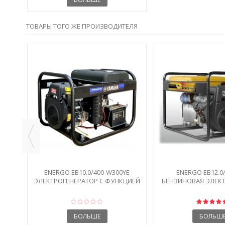
ТОВАРЫ ТОГО ЖЕ ПРОИЗВОДИТЕЛЯ
R
ГАТ
ENERGO EB10.0/400-W300YE
ENERGO EB12.0/
ЭЛЕКТРОГЕНЕРАТОР С ФУНКЦИЕЙ
БЕНЗИНОВАЯ ЭЛЕК
СВАРКИ
12 КВТ
БОЛЬШЕ
БОЛЬШ