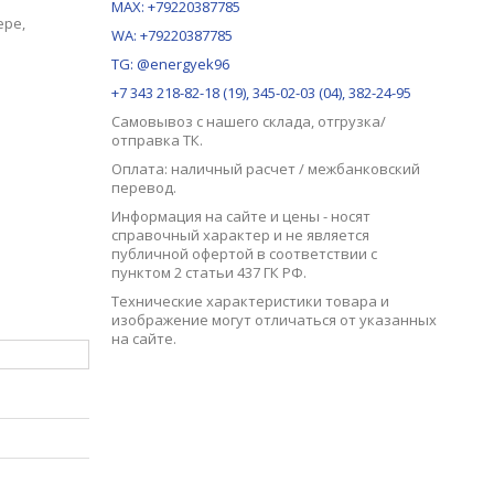
й
MAX:
+79220387785
ере,
WA: +79220387785
TG: @energyek96
+7 343 218-82-18 (19), 345-02-03 (04), 382-24-95
Самовывоз с нашего
склада
, отгрузка/
отправка ТК.
Оплата: наличный расчет / межбанковский
перевод.
Информация на сайте и цены - носят
справочный характер и не является
публичной офертой в соответствии с
пунктом 2 статьи 437 ГК РФ.
Технические характеристики товара и
изображение могут отличаться от указанных
на сайте.