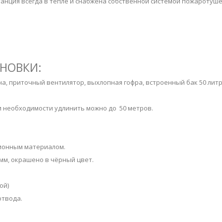
станция всегда в тепле и снабжена собственной системой пожаротуш
НОВКИ:
, приточный вентилятор, выхлопная гофра, встроенный бак 50 литр
.
ри необходимости удлинить можно до 50 метров.
ционным материалом.
мм, окрашено в чёрный цвет.
ой)
отвода.