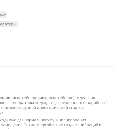
вые
нераторы
ном миниконтейнере (микроконтейнере) - идеальное
иновые генераторы подходят для резервного (аварийного)
лаждения, ручной и электрический стартер.
ок.
обходимые для нормального функционирования
и помещения. Также энергоблок не создает вибраций и