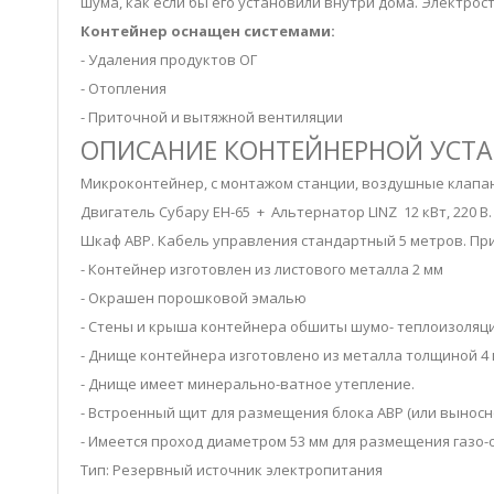
шума, как если бы его установили внутри дома. Электро
Контейнер оснащен системами:
- Удаления продуктов ОГ
- Отопления
- Приточной и вытяжной вентиляции
ОПИСАНИЕ КОНТЕЙНЕРНОЙ УСТА
Микроконтейнер, с монтажом станции, воздушные клапана
Двигатель Субару EH-65 + Альтернатор LINZ 12 кВт, 220 В
Шкаф АВР. Кабель управления стандартный 5 метров. П
- Контейнер изготовлен из листового металла 2 мм
- Окрашен порошковой эмалью
- Стены и крыша контейнера обшиты шумо- теплоизоля
- Днище контейнера изготовлено из металла толщиной 4 
- Днище имеет минерально-ватное утепление.
- Встроенный щит для размещения блока АВР (или выносн
- Имеется проход диаметром 53 мм для размещения газо-
Тип: Резервный источник электропитания