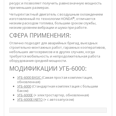
ресурс и позволяет получить равнозначную мощность
при меньших размерах.
Четырёхтактный двигатель с воздушным охлаждением
®
изготовленный по технологии HONDA
, отличается
низким расходом топлива, большим сроком службы,
низким уровнем вибрации и шума при работе.
СФЕРА ПРИМЕНЕНИЯ:
Отлично подходят для аварийных бригад, выездных
строительно-монтажных работ, гаражных кооперативов,
небольших автосервисов и в других случаях, когда
требуется мобильность и непродолжительная работа
оборудования средней мощности.
МОДИФИКАЦИИ УГБ-6000:
УГБ-6000 BASIC
(Самая простая комплектация,
обновленная)
УГБ-6000
(Стандартная комплектация с большим
баком)
УГБ-6000Е
(+ электростартер, обновленная)
УГБ-6000Е/АВТО
(+ с автозапуском)