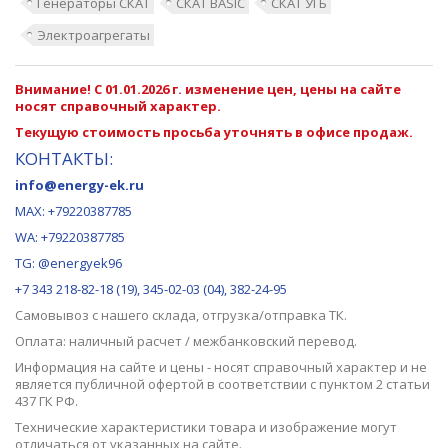
Генераторы СКАТ
СКАТ BASIC
СКАТ УГБ
Электроагрегаты
Внимание! С 01.01.2026 г. изменение цен, цены на сайте
носят справочный характер.
Текущую стоимость просьба уточнять в офисе продаж.
КОНТАКТЫ:
info@energy-ek.ru
MAX:
+79220387785
WA: +79220387785
TG: @energyek96
+7 343 218-82-18 (19), 345-02-03 (04), 382-24-95
Самовывоз с нашего
склада
, отгрузка/отправка ТК.
Оплата: наличный расчет / межбанковский перевод.
Информация на сайте и цены - носят справочный характер и не
является публичной офертой в соответствии с пунктом 2 статьи
437 ГК РФ.
Технические характеристики товара и изображение могут
отличаться от указанных на сайте.