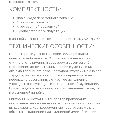
мощность -
6 кВт.
КОМПЛЕКТНОСТЬ:
Два выхода переменного тока 16А
Счетчик моточасов
Ключ свечной с рукояткой,
Руководство по эксплуатации.
В данной установке использован двигатель
СКАТ ДБ-9,8
ТЕХНИЧЕСКИЕ ОСОБЕННОСТИ:
Генераторные установки серии BASIC призваны
повысить мобильность. От основной линейки они
отличаются сниженным размером и весом за счёт
сокращения дополнительных опций и уменьшения
объёма топливного бака. Благодаря этому их можно без
труда перевозить в автомобиле и перемещать на
небольшие расстояния, а открытое исполнение
упрощает эксплуатацию и техническое обслуживание.
При этом двигатель и генератор установлены те же, что
и в основной линейке.
Синхронный щёточный генератор производит
стабильное напряжение высокого качества и способен
выдерживать кратковременные перегрузки. Медная
обмотка в сравнении с алюминиевой имеет больший