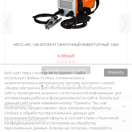
ARCO ARC-140 АППАРАТ СВАРОЧНЫЙ ИНВЕРТОРНЫЙ 140А
6 300 руб
ДОБАВИТЬ В КОРЗИНУ
Веб-сайт https://energy-ek.ru (далее – сайт)
ПРИНЯТЬ
использует файлы Cookies (технические и
аналитические) и метрическую систему (интернет-сервис
«Яндекс.Метрика») для обеспечения работоспособности
сайта, проведения анализа статистической информации, для
оптимизации работы и функциональности сайта. Используя
данный сайт и/или нажимая кнопку "Принять" Вы, как
ИНФОРМАЦИЯ
посетитель, предоставляет свое согласие на обработку
Сookies и обработку персональных данных для
исполнения
Публичной оферты
в соответствии с
Политикой
МОЯ УЧЕТНАЯ ЗАПИСЬ
конфиденциальности
и
Согласием на обработку
персональных данных
. Если вы не согласны, пожалуйста,