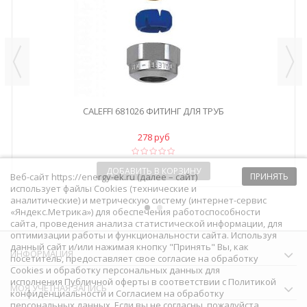
CALEFFI 681026 ФИТИНГ ДЛЯ ТРУБ
278 руб
ДОБАВИТЬ В КОРЗИНУ
Веб-сайт https://energy-ek.ru (далее – сайт)
ПРИНЯТЬ
использует файлы Cookies (технические и
аналитические) и метрическую систему (интернет-сервис
«Яндекс.Метрика») для обеспечения работоспособности
сайта, проведения анализа статистической информации, для
оптимизации работы и функциональности сайта. Используя
данный сайт и/или нажимая кнопку "Принять" Вы, как
ИНФОРМАЦИЯ
посетитель, предоставляет свое согласие на обработку
Сookies и обработку персональных данных для
исполнения
Публичной оферты
в соответствии с
Политикой
МОЯ УЧЕТНАЯ ЗАПИСЬ
конфиденциальности
и
Согласием на обработку
персональных данных
. Если вы не согласны, пожалуйста,