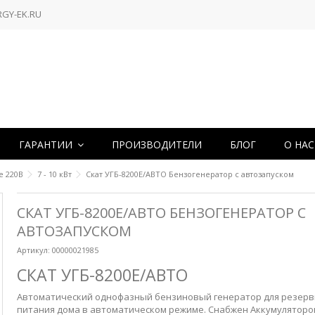
RGY-EK.RU
ГАРАНТИИ
ПРОИЗВОДИТЕЛИ
БЛОГ
О НА
е 220В
7 - 10 кВт
Скат УГБ-8200Е/АВТО Бензогенератор с автозапуском
СКАТ УГБ-8200Е/АВТО БЕНЗОГЕНЕРАТОР С
АВТОЗАПУСКОМ
Артикул:
00000021985
СКАТ УГБ-8200Е/АВТО
Автоматический однофазный бензиновый генератор для резерв
питания дома в автоматическом режиме. Снабжен Аккумулятором