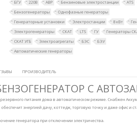
БГУ
220В
АВР
Бензиновые электростанции
ATS
Бензогенераторы
Однофазные генераторы
Генераторные установки
Электростанции
8 кВт
Ге
Электрогенераторы
СКАТ
LTS
ГУ
Генераторы СК
СКАТ УГБ
Электроагрегаты
БЭС
БЭУ
Автоматические генераторы
ТЗЫВЫ
ПРОИЗВОДИТЕЛЬ
 БЕНЗОГЕНЕРАТОР С АВТОЗ
резервного питания дома в автоматическом режиме. Снабжен Аккум
 обеспечит энергией дачу, коттедж, торговую точку и даже офис и
ючение генератора при отключении электричества.