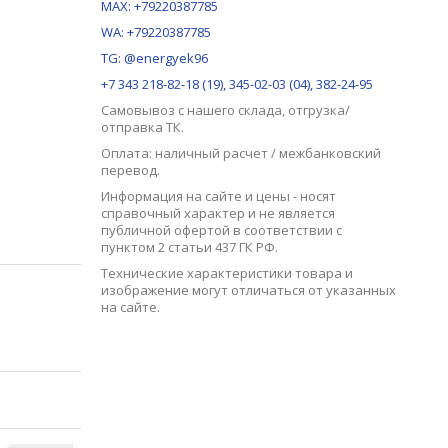
MAX:
+79220387785
WA: +79220387785
TG: @energyek96
+7 343 218-82-18 (19), 345-02-03 (04), 382-24-95
Самовывоз с нашего
склада
, отгрузка/
отправка ТК.
Оплата: наличный расчет / межбанковский
перевод.
Информация на сайте и цены - носят
справочный характер и не является
публичной офертой в соответствии с
пунктом 2 статьи 437 ГК РФ.
Технические характеристики товара и
изображение могут отличаться от указанных
на сайте.