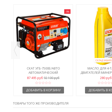
-5%
СКЛАД ХАБАРО
ЫХ
СКАТ УГБ-7500Е/АВТО
МАСЛО ДЛЯ 4-
КОЕ
АВТОМАТИЧЕСКИЙ
ДВИГАТЕЛЕЙ МИНЕР
БЕНЗОГЕНЕРАТОР 7,5 КВТ
30 1 Л
87 495 руб
280 руб
92 100 руб
ДОБАВИТЬ В КОРЗИНУ
ДОБАВИТЬ В К
ТОВАРЫ ТОГО ЖЕ ПРОИЗВОДИТЕЛЯ