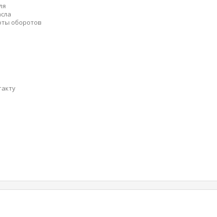
ля
асла
оты оборотов
такту