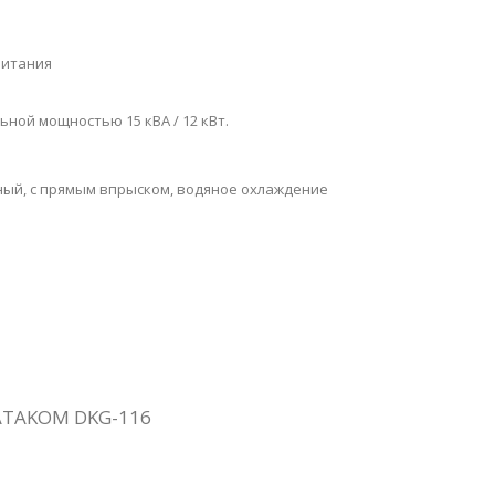
питания
ной мощностью 15 кВА / 12 кВт.
тный, с прямым впрыском, водяное охлаждение
TAKOM DKG-116