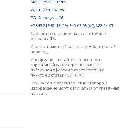
MAX:
+79220387785
WA: +79220387785
TG: @energyek96
+7 343 218-82-18 (19), 345-02-03 (04), 382-24-95
Самовывоз с нашего
склада
, отгрузка/
отправка ТК.
Оплата: наличный расчет / межбанковский
перевод.
Информация на сайте и цены - носят
справочный характер и не является
публичной офертой в соответствии с
пунктом 2 статьи 437 ГК РФ.
Технические характеристики товара и
изображение могут отличаться от указанных
на сайте.