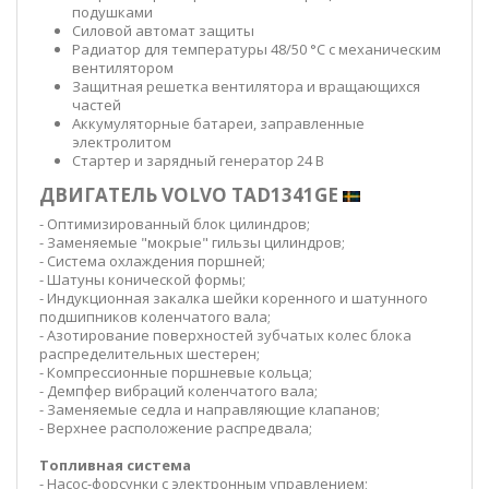
подушками
Силовой автомат защиты
Радиатор для температуры 48/50 °C с механическим
вентилятором
Защитная решетка вентилятора и вращающихся
частей
Аккумуляторные батареи, заправленные
электролитом
Стартер и зарядный генератор 24 В
ДВИГАТЕЛЬ VOLVO TAD1341GE
- Оптимизированный блок цилиндров;
- Заменяемые "мокрые" гильзы цилиндров;
- Система охлаждения поршней;
- Шатуны конической формы;
- Индукционная закалка шейки коренного и шатунного
подшипников коленчатого вала;
- Азотирование поверхностей зубчатых колес блока
распределительных шестерен;
- Компрессионные поршневые кольца;
- Демпфер вибраций коленчатого вала;
- Заменяемые седла и направляющие клапанов;
- Верхнее расположение распредвала;
Топливная система
- Насос-форсунки с электронным управлением;