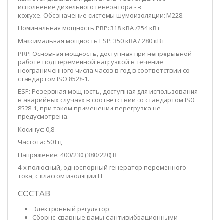
исполнение дизельного генератора - в
кожухе. Обозначение системы шумоизоляции: M228.
Номинальная мощность PRP: 318 кВА /254 кВт
Максимальная мощность ESP: 350 кВА / 280 кВт
PRP: Основная мощность, доступная при непрерывной
работе под переменной нагрузкой в течение
неограниченного числа часов в год в соответствии со
стандартом ISO 8528-1.
ESP: Резервная мощность, доступная для использования
в аварийных случаях в соответствии со стандартом ISO
8528-1, при таком применении перегрузка не
предусмотрена.
Косинус: 0,8
Частота: 50 Гц
Напряжение: 400/230 (380/220) В
4-х полюсный, одноопорный генератор переменного
тока, с классом изоляции H
СОСТАВ
Электронный регулятор
Сборно-сварные рамы с антивибрационными