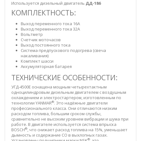
Используется дизельный двигатель
ДД-186
КОМПЛЕКТНОСТЬ:
Выход переменного тока 16А
Выход переменного тока 32А
Вольтметр
Счетчик моточасов
Выход постоянного тока
Система предпускового подогрева (свеча
накаливания)
Комплект шасси
Аккумуляторная батарея
ТЕХНИЧЕСКИЕ ОСОБЕННОСТИ:
УГД-4500Е оснащена мощным четырехтактным
одноцилиндровым дизельным двигателем с воздушным
охлаждением и электростартером, изготовленным по
®
технологии YANMAR
. Это надёжные двигатели
профессионального класса. Они отличаются низким
расходом топлива, большим сроком службы,
сравнительно не высоким уровнем вибрации и шума при
работе. В двигателе используется система впрыска
®
BOSCH
, что снижает расход топлива на 15%, уменьшает
дымность и содержание СО в выхлопных газах.
®
Установлены подшипники марки NSK
, это