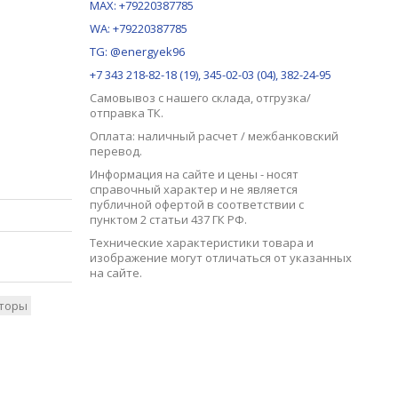
MAX:
+79220387785
WA: +79220387785
TG: @energyek96
+7 343 218-82-18 (19), 345-02-03 (04), 382-24-95
Самовывоз с нашего
склада
, отгрузка/
отправка ТК.
Оплата: наличный расчет / межбанковский
перевод.
Информация на сайте и цены - носят
справочный характер и не является
публичной офертой в соответствии с
пунктом 2 статьи 437 ГК РФ.
Технические характеристики товара и
изображение могут отличаться от указанных
на сайте.
торы