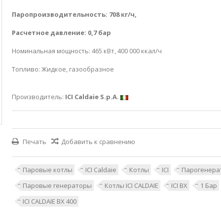
Паропроизводительность: 708 кг/ч,
Расчетное давление: 0,7 бар
Номинальная мощность: 465 кВт, 400 000 ккал/ч
Топливо: Жидкое, газообразное
Производитель:
ICI Caldaie S.p.A.
Печать
Добавить к сравнению
Паровые котлы
ICI Caldaie
Котлы
ICI
Парогенера
Паровые генераторы
Котлы ICI CALDAIE
ICI BX
1 Бар
ICI CALDAIE BX 400