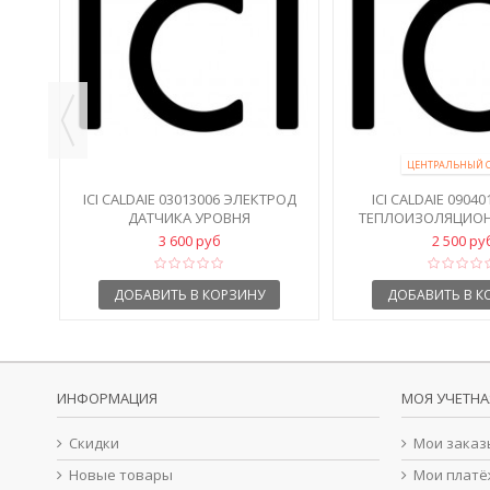
АН
ЦЕНТРАЛЬНЫЙ 
ICI CALDAIE 03013006 ЭЛЕКТРОД
ICI CALDAIE 0904
ДАТЧИКА УРОВНЯ
ТЕПЛОИЗОЛЯЦИОН
3 600 руб
2 500 ру
ДОБАВИТЬ В КОРЗИНУ
ДОБАВИТЬ В К
ИНФОРМАЦИЯ
МОЯ УЧЕТНА
Скидки
Мои заказ
Новые товары
Мои платё