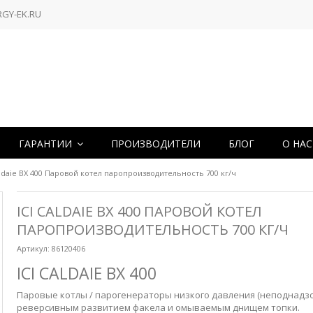
RGY-EK.RU
ГАРАНТИИ
ПРОИЗВОДИТЕЛИ
БЛОГ
О НА
aldaie BX 400 Паровой котел паропроизводительность 700 кг/ч
ICI CALDAIE BX 400 ПАРОВОЙ КОТЕЛ
ПАРОПРОИЗВОДИТЕЛЬНОСТЬ 700 КГ/Ч
Артикул:
86120406
ICI CALDAIE BX 400
Паровые котлы / парогенераторы
низкого давления (неподнадзо
реверсивным развитием факела и омываемым днищем топки.