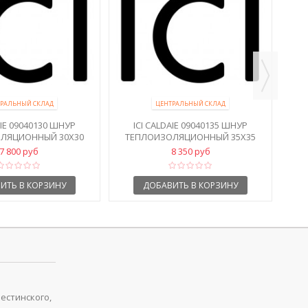
I
РАЛЬНЫЙ СКЛАД
ЦЕНТРАЛЬНЫЙ СКЛАД
AIE 09040130 ШНУР
ICI CALDAIE 09040135 ШНУР
ЛЯЦИОННЫЙ 30Х30
ТЕПЛОИЗОЛЯЦИОННЫЙ 35Х35
7 800 руб
8 350 руб
ИТЬ В КОРЗИНУ
ДОБАВИТЬ В КОРЗИНУ
рестинского,