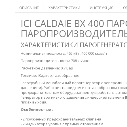
ОПИСАНИЕ
ХАРАКТЕРИСТИКИ
ИНСТРУКЦИЯ
О
ICI CALDAIE BX 400 П
ПАРОПРОИЗВОДИТЕЛЬН
ХАРАКТЕРИСТИКИ ПАРОГЕНЕРАТ
Номинальная мощность: 465 кВт, 400 000 ккал/ч
Паропроизводительность: 708 кг/час
Расчетное давление: 0,7 Бар
Топливо: Жидкое, газообразное
Газотрубный моноблочный парогенератор с реверсивным
давлением). Работает на жидком и на газообразном топли
предохранительным оборудованием для работы в автом
Генератор пара низкого давления с инверсией пламени
пиках выхода.
Особенностью :
- 2 пружинных предохранительных клапана
- 2 индикатора уровня с прямым отражением