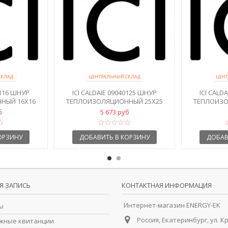
СКЛАД
ЦЕНТРАЛЬНЫЙ СКЛАД
ЦЕНТ
0116 ШНУР
ICI CALDAIE 09040125 ШНУР
ICI CALD
НЫЙ 16Х16
ТЕПЛОИЗОЛЯЦИОННЫЙ 25X25
ТЕПЛОИЗО
б
5 673 руб
ОРЗИНУ
ДОБАВИТЬ В КОРЗИНУ
ДОБАВ
Я ЗАПИСЬ
КОНТАКТНАЯ ИНФОРМАЦИЯ
Интернет-магазин ENERGY-EK
ы
Россия, Екатеринбург, ул. К
жные квитанции