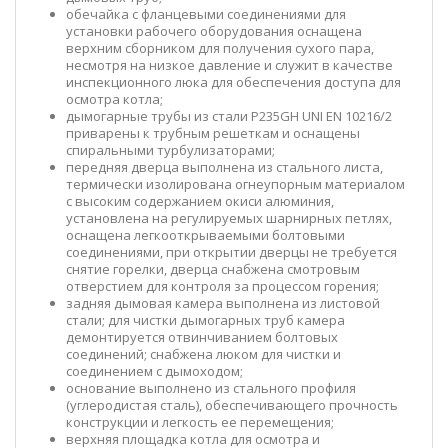
обечайка с фланцевыми соединениями для
установки рабочего оборудования оснащена
верхним сборником для получения сухого пара,
несмотря на низкое давление и служит в качестве
инспекционного люка для обеспечения доступа для
осмотра котла;
дымогарные трубы из стали P235GH UNI EN 10216/2
приварены к трубным решеткам и оснащены
спиральными турбулизаторами;
передняя дверца выполнена из стального листа,
термически изолирована огнеупорным материалом
с высоким содержанием окиси алюминия,
установлена на регулируемых шарнирных петлях,
оснащена легкооткрываемыми болтовыми
соединениями, при открытии дверцы не требуется
снятие горелки, дверца снабжена смотровым
отверстием для контроля за процессом горения;
задняя дымовая камера выполнена из листовой
стали; для чистки дымогарных труб камера
демонтируется отвинчиванием болтовых
соединений; снабжена люком для чистки и
соединением с дымоходом;
основание выполнено из стального профиля
(углеродистая сталь), обеспечивающего прочность
конструкции и легкость ее перемещения;
верхняя площадка котла для осмотра и