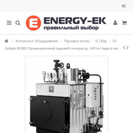
Котельное оборудование
Паровые котлы
0,7 Бар
ICI
Caldaie BX 800 Промышленный паровой генератор, 1415 кг пара в час