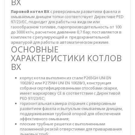
BX
Паровой котел BX
с реверсивным развитием факела и
омываемым днищем топки соответствует Директиве PED
97/23/EC, подходит для работы на жидком или
газообразном топливе, паропроизводительность от 100
до 3000 кг/ч, расчетное давление 0,7 бар; поставляется в
комплекте с регулирующей и предохранительной
арматурой для работы в автоматическом режиме.
ОСНОВНЫЕ
ХАРАКТЕРИСТИКИ КОТЛОВ
BX
корпус котла выполнен из стали P265GH UNI EN
10028/2 или P275NH UNI EN 10028/3, конструкция
собрана сертифицированными способами сварки,
имеет маркировку СЕ в соответствии с Директивой
PED 97/23/EC;
горизонтальная камера сгорания с реверсивным
развитием факела и выпуклым омываемым днищем,
поддерживаемая трубной опорой для обеспечения
эффективного омывания;
плоские трубные решетки с выполненными
плазменной резкой отверстиями для приваривания
дымовых труб;