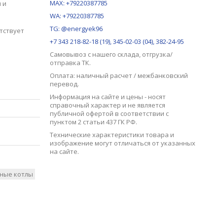
MAX:
+79220387785
 и
WA: +79220387785
TG: @energyek96
тствует
+7 343 218-82-18 (19), 345-02-03 (04), 382-24-95
Самовывоз с нашего
склада
, отгрузка/
отправка ТК.
Оплата: наличный расчет / межбанковский
перевод.
Информация на сайте и цены - носят
справочный характер и не является
публичной офертой в соответствии с
пунктом 2 статьи 437 ГК РФ.
Технические характеристики товара и
изображение могут отличаться от указанных
на сайте.
ные котлы