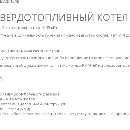
ВОДИТЕЛЬ
 ТВЕРДОТОПЛИВНЫЙ КОТЕЛ 
й котел, мощностью 12-35 кВт.
теджей. Длительность горения от одной загрузки составляет от 4 до
ботаны и произведены в Чехии.
где отсутствует газификация, либо проведение газа является чрез
имальным обслуживанием, для этого котлах PRIMTEK использована ст
:
кладку дров большого размера.
ика и массы котла.
 котлами аналогичной конструкции.
ны стали (5 мм).
нению более толстой стали, в котле отсутствуют шамотные кирпич