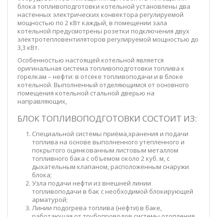
блока топливоподготовки котельной установлены два
настенных электрических конвектора регулируемой
мощностью по 2 кВт каждый, в помещении зала
котельной предусмотрены розетки подключения двух
электротепловентиляторов регулируемой мощностью до
3,3 кВт.
Особенностью настоящей котельной является
оригинальная система топливоподготовки топлива к
горелкам – нефти: в отсеке топливоподачи и в блоке
котельной. Выполненный отделяющимся от основного
помещения котельной стальной дверью на
направляющих,
БЛОК ТОПЛИВОПОДГОТОВКИ СОСТОИТ ИЗ:
Специальной системы приёма,хранения и подачи
топлива на основе выполненного утепленного и
покрытого оцинкованным листовым металлом
топливного бака с объемом около 2 куб. м, с
дыхательным клапаном, расположенным снаружи
блока;
Узла подачи нефти из внешней линии
топливоподачи в бак с необходимой блокирующей
арматурой;
Линии подогрева топлива (нефти) в баке,
работающая от трубопроводов системы отопления