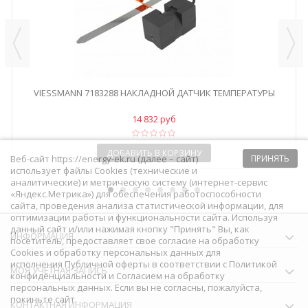
VIESSMANN 7183288 НАКЛАДНОЙ ДАТЧИК ТЕМПЕРАТУРЫ
14 832 руб
ДОБАВИТЬ В КОРЗИНУ
Веб-сайт https://energy-ek.ru (далее – сайт)
ПРИНЯТЬ
использует файлы Cookies (технические и
аналитические) и метрическую систему (интернет-сервис
«Яндекс.Метрика») для обеспечения работоспособности
сайта, проведения анализа статистической информации, для
оптимизации работы и функциональности сайта. Используя
данный сайт и/или нажимая кнопку "Принять" Вы, как
ИНФОРМАЦИЯ
посетитель, предоставляет свое согласие на обработку
Сookies и обработку персональных данных для
исполнения
Публичной оферты
в соответствии с
Политикой
МОЯ УЧЕТНАЯ ЗАПИСЬ
конфиденциальности
и
Согласием на обработку
персональных данных
. Если вы не согласны, пожалуйста,
покиньте сайт.
КОНТАКТНАЯ ИНФОРМАЦИЯ