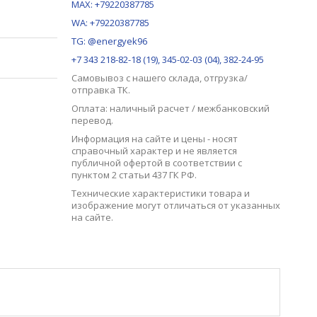
MAX:
+79220387785
WA: +79220387785
TG: @energyek96
+7 343 218-82-18 (19), 345-02-03 (04), 382-24-95
Самовывоз с нашего
склада
, отгрузка/
отправка ТК.
Оплата: наличный расчет / межбанковский
перевод.
Информация на сайте и цены - носят
справочный характер и не является
публичной офертой в соответствии с
пунктом 2 статьи 437 ГК РФ.
Технические характеристики товара и
изображение могут отличаться от указанных
на сайте.