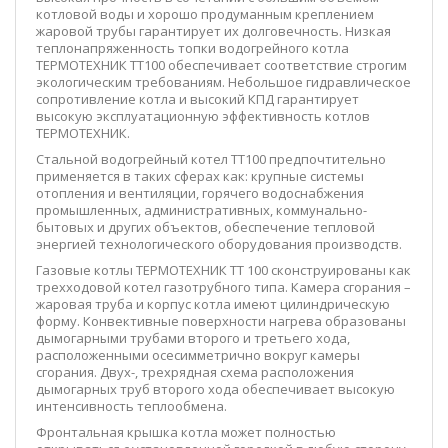
котловой воды и хорошо продуманным креплением
жаровой трубы гарантирует их долговечность. Низкая
теплонапряженность топки водогрейного котла
ТЕРМОТЕХНИК ТТ100 обеспечивает соответствие строгим
экологическим требованиям. Небольшое гидравлическое
сопротивление котла и высокий КПД гарантирует
высокую эксплуатационную эффективность котлов
ТЕРМОТЕХНИК.
Стальной водогрейный котел ТТ100 предпочтительно
применяется в таких сферах как: крупные системы
отопления и вентиляции, горячего водоснабжения
промышленных, административных, коммунально-
бытовых и других объектов, обеспечение тепловой
энергией технологического оборудования производств.
Газовые котлы ТЕРМОТЕХНИК ТТ 100 сконструированы как
трехходовой котел газотрубного типа. Камера сгорания –
жаровая труба и корпус котла имеют цилиндрическую
форму. Конвективные поверхности нагрева образованы
дымогарными трубами второго и третьего хода,
расположенными осесимметрично вокруг камеры
сгорания. Двух-, трехрядная схема расположения
дымогарных труб второго хода обеспечивает высокую
интенсивность теплообмена.
Фронтальная крышка котла может полностью