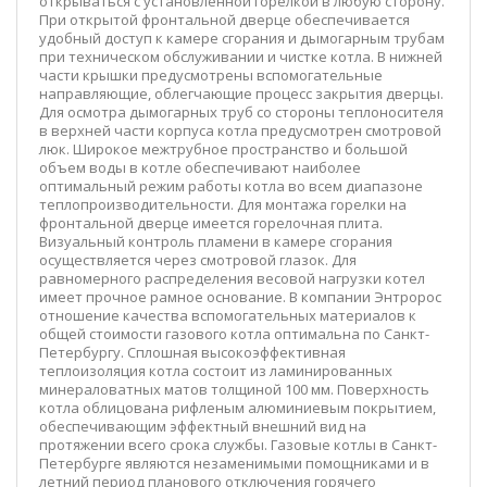
открываться с установленной горелкой в любую сторону.
При открытой фронтальной дверце обеспечивается
удобный доступ к камере сгорания и дымогарным трубам
при техническом обслуживании и чистке котла. В нижней
части крышки предусмотрены вспомогательные
направляющие, облегчающие процесс закрытия дверцы.
Для осмотра дымогарных труб со стороны теплоносителя
в верхней части корпуса котла предусмотрен смотровой
люк. Широкое межтрубное пространство и большой
объем воды в котле обеспечивают наиболее
оптимальный режим работы котла во всем диапазоне
теплопроизводительности. Для монтажа горелки на
фронтальной дверце имеется горелочная плита.
Визуальный контроль пламени в камере сгорания
осуществляется через смотровой глазок. Для
равномерного распределения весовой нагрузки котел
имеет прочное рамное основание. В компании Энтророс
отношение качества вспомогательных материалов к
общей стоимости газового котла оптимальна по Санкт-
Петербургу. Сплошная высокоэффективная
теплоизоляция котла состоит из ламинированных
минераловатных матов толщиной 100 мм. Поверхность
котла облицована рифленым алюминиевым покрытием,
обеспечивающим эффектный внешний вид на
протяжении всего срока службы. Газовые котлы в Санкт-
Петербурге являются незаменимыми помощниками и в
летний период планового отключения горячего