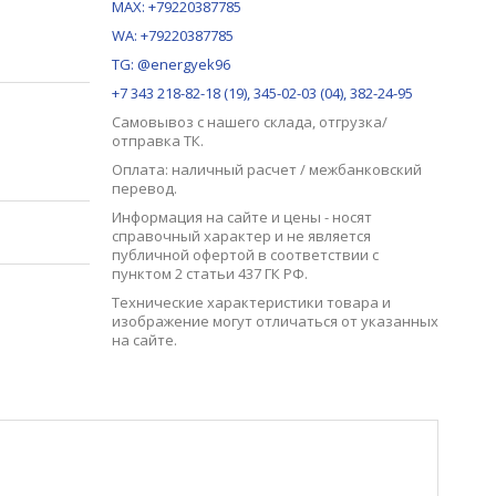
MAX:
+79220387785
WA: +79220387785
TG: @energyek96
+7 343 218-82-18 (19), 345-02-03 (04), 382-24-95
Самовывоз с нашего
склада
, отгрузка/
отправка ТК.
Оплата: наличный расчет / межбанковский
перевод.
Информация на сайте и цены - носят
справочный характер и не является
публичной офертой в соответствии с
пунктом 2 статьи 437 ГК РФ.
Технические характеристики товара и
изображение могут отличаться от указанных
на сайте.