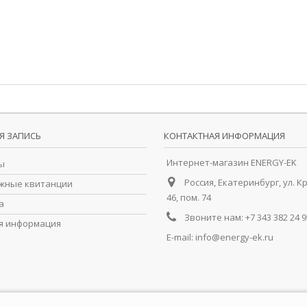
I
Я ЗАПИСЬ
КОНТАКТНАЯ ИНФОРМАЦИЯ
Интернет-магазин ENERGY-EK
ы
Россия, Екатеринбург, ул. К
жные квитанции
46, пом. 74
а
Звоните нам:
+7 343 382 24 9
я информация
E-mail:
info@energy-ek.ru