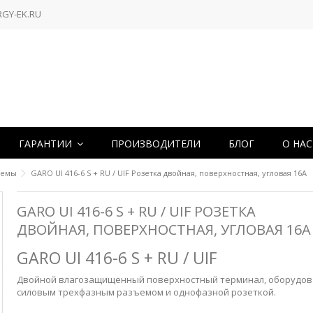
RGY-EK.RU
ГАРАНТИИ
ПРОИЗВОДИТЕЛИ
БЛОГ
О НА
ъемы
GARO UI 416-6 S + RU / UIF Розетка двойная, поверхностная, угловая 16А
GARO UI 416-6 S + RU / UIF РОЗЕТКА
ДВОЙНАЯ, ПОВЕРХНОСТНАЯ, УГЛОВАЯ 16А
GARO UI 416-6 S + RU / UIF
Двойной влагозащищенный поверхностный терминал, оборудо
силовым трехфазным разъемом и однофазной розеткой.