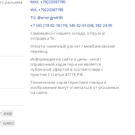
MAX:
+79220387785
ого разъема
WA: +79220387785
TG: @energyek96
+7 343 218-82-18 (19), 345-02-03 (04), 382-24-95
Самовывоз с нашего
склада
, отгрузка/
отправка ТК.
Оплата: наличный расчет / межбанковский
перевод.
Информация на сайте и цены - носят
справочный характер и не является
публичной офертой в соответствии с
пунктом 2 статьи 437 ГК РФ.
Технические характеристики товара и
изображение могут отличаться от указанных
на сайте.
400В
GARO