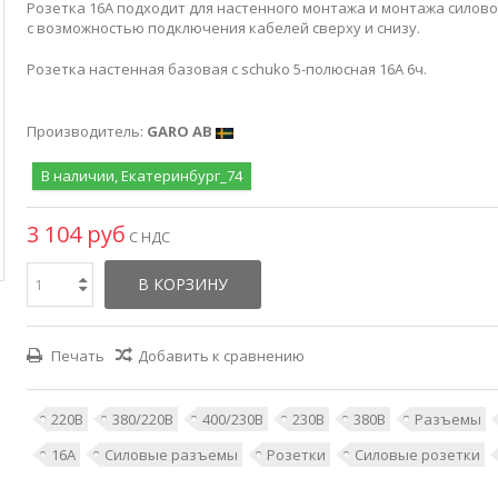
Розетка 16A подходит для настенного монтажа и монтажа силов
с возможностью подключения кабелей сверху и снизу.
Розетка настенная базовая с schuko 5-полюсная 16А 6ч.
Производитель:
GARO AB
В наличии, Екатеринбург_74
3 104 руб
С НДС
В КОРЗИНУ
Печать
Добавить к сравнению
220В
380/220В
400/230В
230В
380В
Разъемы
16А
Силовые разъемы
Розетки
Силовые розетки