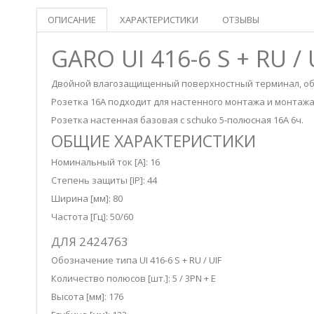
ОПИСАНИЕ
ХАРАКТЕРИСТИКИ
ОТЗЫВЫ
GARO UI 416-6 S + RU
Двойной влагозащищенный поверхностный терминал, об
Розетка 16A подходит для настенного монтажа и монтаж
Розетка настенная базовая с schuko 5-полюсная 16А 6ч.
ОБЩИЕ ХАРАКТЕРИСТИКИ
Номинальный ток [А]: 16
Степень защиты [IP]: 44
Ширина [мм]: 80
Частота [Гц]: 50/60
ДЛЯ 2424763
Обозначение типа UI 416-6 S + RU / UIF
Количество полюсов [шт.]: 5 / 3PN + E
Высота [мм]: 176