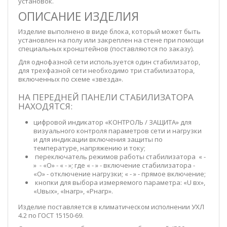
установок.
ОПИСАНИЕ ИЗДЕЛИЯ
Изделие выполнено в виде блока, который может быть
установлен на полу или закреплен на стене при помощи
специальных кронштейнов (поставляются по заказу).
Для однофазной сети используется один стабилизатор,
для трехфазной сети необходимо три стабилизатора,
включенных по схеме «звезда».
НА ПЕРЕДНЕЙ ПАНЕЛИ СТАБИЛИЗАТОРА
НАХОДЯТСЯ:
цифровой индикатор «КОНТРОЛЬ / ЗАЩИТА» для
визуального контроля параметров сети и нагрузки
и для индикации включения защиты по
температуре, напряжению и току;
переключатель режимов работы стабилизатора « -
» - «О» - « - »; где « - » - включение стабилизатора -
«О» - отключение нагрузки; « - » - прямое включение;
кнопки для выбора измеряемого параметра: «U вх»,
«Uвых», «Iнагр», «Рнагр».
Изделие поставляется в климатическом исполнении УХЛ
4.2 по ГОСТ 15150-69.