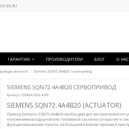
RGY-EK.RU
ГАРАНТИИ
ПРОИЗВОДИТЕЛИ
БЛОГ
О НА
Приводы заслонок
Siemens SQN72.4A4B20 Сервопривод
SIEMENS SQN72.4A4B20 СЕРВОПРИВОД
Артикул:
S55454-D332-A100
SIEMENS SQN72.4A4B20 (ACTUATOR)
Привод Siemens SQN72.4A4B20 необходим для автоматического 
положением воздушной или топливной заслонки (открытие и зак
функционирования горелок на большом и малом горении и при 