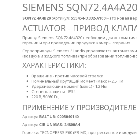
SIEMENS SQN72.4A4A20
SQN72.4A4B20
(Артикул:
S55454-D332-A100
) - это новая в
ACTUATOR - ПРИВОД КЛА
Привод Siemens SQN72.4A4B20 необходим для автоматич
горении и при проведении продувки камеры сгорания.
Сервоприводы Siemens / Landis управляются автоматами 
(воздуха и жидкого топлива) при образовании топливо-в
ХАРАКТЕРИСТИКИ:
Вращение - против часовой стрелки
Номинальный крутящий момент (макс.) - 2,5 Нм
Удерживающий момент (макс.) - 1.2 Нм
Степень защиты - IP54
220 В, 50/60 Гц
ПРИМЕНЕНИЕ У ПРОИЗВОДИТЕЛЕ
Артикул
BALTUR: 0005040140
Артикул
CIB UNIGAS: 24800A4
Горелки: TECNOPRESS P60 (PR-MD, прогрессивное и моду