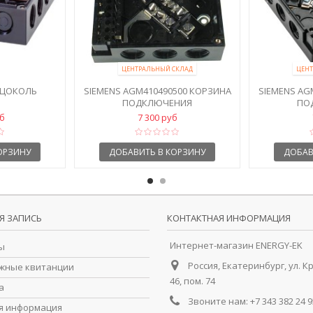
ЦЕНТРАЛЬНЫЙ СКЛАД
ЦЕНТ
 ЦОКОЛЬ
SIEMENS AGM410490500 КОРЗИНА
SIEMENS AG
ПОДКЛЮЧЕНИЯ
ПО
уб
7 300 руб
ОРЗИНУ
ДОБАВИТЬ В КОРЗИНУ
ДОБАВ
Я ЗАПИСЬ
КОНТАКТНАЯ ИНФОРМАЦИЯ
Интернет-магазин ENERGY-EK
ы
Россия, Екатеринбург, ул. К
жные квитанции
46, пом. 74
а
Звоните нам:
+7 343 382 24 9
я информация