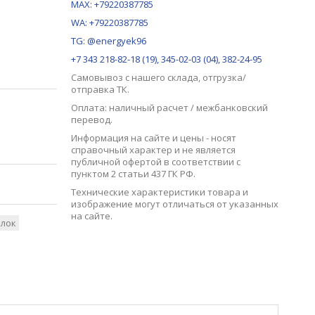
MAX:
+79220387785
WA: +79220387785
TG: @energyek96
+7 343 218-82-18 (19), 345-02-03 (04), 382-24-95
Самовывоз с нашего
склада
, отгрузка/
отправка ТК.
Оплата: наличный расчет / межбанковский
перевод.
Информация на сайте и цены - носят
справочный характер и не является
публичной офертой в соответствии с
пунктом 2 статьи 437 ГК РФ.
Технические характеристики товара и
изображение могут отличаться от указанных
на сайте.
елок