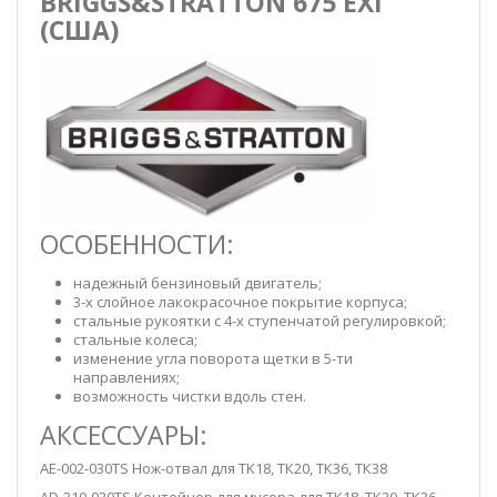
BRIGGS&STRATTON 675 EXI
(США)
ОСОБЕННОСТИ:
надежный бензиновый двигатель;
3-х слойное лакокрасочное покрытие корпуса;
стальные рукоятки с 4-х ступенчатой регулировкой;
стальные колеса;
изменение угла поворота щетки в 5-ти
направлениях;
возможность чистки вдоль стен.
АКСЕССУАРЫ:
AE-002-030TS Нож-отвал для TK18, ТК20, ТК36, ТК38
AD-310-030TS Контейнер для мусора для ТК18, ТК20, ТК36,