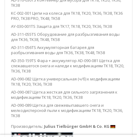
ТК38
KC-002-001 Цепи на колеса для ТК18, ТК20, ТК36, ТК38, ТК36
PRO, TK38 PRO, TK48, TK58
AY-030-001TS Защита для TK17, ТК18, ТК20, ТК36, ТК38
AD-311-055TS Оборудование для разбрызгивания воды
для TK36, TK38, TK48, TK58
AD-311-056TS Аккумуляторная батарея для
разбрызгивания воды для TK36, TK38, TK48, TK58
AD-350-159TS Фара + аккумулятор AD-090-081 Щетка для
слежавшегося снега и наледи к модификациям ТК18, ТК20,
ТК36, ТК38
AD-090-082 Щетка универсальная (ч/б) к модификациям
ТК18, ТК20, ТК36, ТК38
AD-090-087 Щетка жесткая для сильного загрязнения к
модификациям ТК18, ТК20, ТК36, ТК38
AD-090-089 Щетка для свежевыпавшего снега и
мелкодисперсной пыли к модификациям ТК18, ТК20, ТК36,
ТК38
Производитель:
Julius Tielbürger GmbH & Co. KG