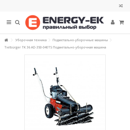
Уборочная техника
Подметально-уборочные машины
Tielbürger TK 36 AD-350-040TS Подметально-уборочная машина