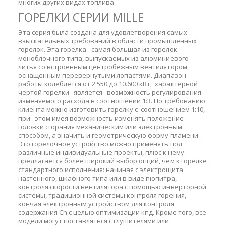
многих других видах топлива.
ГОРЕЛКИ СЕРИИ MILLE
Эта серия была создана для удовлетворения самых
взыскательных требований в области промышленных
горелок. Эта горелка - самая большая из горелок
моноблочного типа, выпускаемых из алюминиевого
литья со встроенным центробежным вентилятором,
оснащенным перевернутыми лопастями. Диапазон
работы колеблется от 2.550 до 10.600 кВт; характерной
чертой горелки является возможность регулирования
изменяемого расхода в соотношении 1:3. По требованию
клиента можно изготовить горелку с соотношением 1:10,
при этом имея возможность изменять положение
головки сгорания механическим или электронным
способом, а значить и геометрическую форму пламени.
Это горелочное устройство можно применять под
различные индивидуальные проекты, плюс к нему
предлагается более широкий выбор опций, чем к горелке
стандартного исполнения: начиная с электрощита
настенного, шкафного типа или в виде пюпитра,
контроля скорости вентилятора с помощью инверторной
системы, традиционной системы контроля горения,
кончая электронным устройством для контроля
содержания Ch с целью оптимизации кпд. Кроме того, все
модели могут поставляться с глушителями или