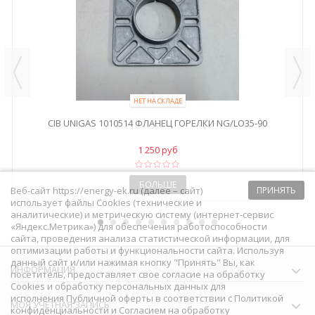
НЕТ НА СКЛАДЕ
CIB UNIGAS 1010514 ФЛАНЕЦ ГОРЕЛКИ NG/LO35-90
1 250 руб
БОЛЬШЕ
Веб-сайт https://energy-ek.ru (далее – сайт)
ПРИНЯТЬ
использует файлы Cookies (технические и
аналитические) и метрическую систему (интернет-сервис
«Яндекс.Метрика») для обеспечения работоспособности
сайта, проведения анализа статистической информации, для
оптимизации работы и функциональности сайта. Используя
данный сайт и/или нажимая кнопку "Принять" Вы, как
ИНФОРМАЦИЯ
посетитель, предоставляет свое согласие на обработку
Сookies и обработку персональных данных для
исполнения
Публичной оферты
в соответствии с
Политикой
МОЯ УЧЕТНАЯ ЗАПИСЬ
конфиденциальности
и
Согласием на обработку