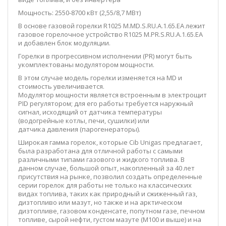
Мощность: 2550-8700 кВт (2,55/8,7 МВт)
В основе газовой горелки R1025
M.MD.S.RU.A.1.65.EA лежит
газовое горелочное устройство R1025
M.PR.S.RU.A.1.65.EA
и добавлен блок модуляции.
Горелки в прогрессивном исполнении (PR) могут быть
укомплектованы модулятором мощности.
В этом случае модель горелки изменяется на MD и
стоимость увеличивается.
Модулятор мощности является встроенным в электрощит
PID регулятором; для его работы требуется наружный
сигнал, исходящий от датчика температуры
(водогрейные котлы, печи, сушилки) или
датчика давления (парогенераторы).
Широкая гамма горелок, которые Cib Unigas предлагает,
была разработана для отличной работы с самыми
различными типами газового и жидкого топлива. В
данном случае, большой опыт, накопленный за 40 лет
присутствия на рынке, позволил создать определенные
серии горелок для работы не только на классических
видах топлива, таких как природный и сжиженный газ,
дизтопливо или мазут, но также и на арктическом
дизтопливе, газовом конденсате, попутном газе, печном
топливе, сырой нефти, густом мазуте (M100 и выше) и на