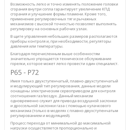
Возможность легко и точно изменять положение головки
сгорания внутри сопла гарантирует увеличение КПД
сгорания и улучшение формы пламени. Кроме того,
применение регулировочных тяг и рычажных
механизмов с высокой точностью позволяет выполнять
регулировку на основных рабочих узлах.
В щите управления небольших размеров располагаются
приборы контроля и, при необходимости, регуляторы
давления или температуры.
Благодаря перечисленным выше особенностям
значительно упрощается техническое обслуживание
горелки, которое может легко провести один специалист.
P65 - P72
Имея только двухступенчатый, плавно-двухступенчатый
и модулирующий тип регулирования, данные модели
оснащены электрическим сервоприводом для контроля
соотношения газ/воздух. Данный механизм
одновременно служит для привода воздушной заслонки
и дроссельной заслонки газа с помощью кулачкового
механизма (только в моделях с плавно-двухступенчатым
регулированием и модуляцией).
Процесс перехода от минимальной до максимальной
нагрузки осуществляется пропорционально и