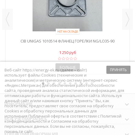
НЕТ НА СКЛАДЕ
CIB UNIGAS 1010514 ФЛАНЕЦ ГОРЕЛКИ NG/LO35-90
1 250 руб
БОЛЬШЕ
Веб-сайт https://energy-ek.ru (далее – сайт)
ПРИНЯТЬ
использует файлы Cookies (технические и
аналитические) и метрическую систему (интернет-сервис
«Яндекс.Метрика») для обеспечения работоспособности
сайта, проведения анализа статистической информации, для
оптимизации работы и функциональности сайта. Используя
данный сайт и/или нажимая кнопку "Принять" Вы, как
ИНФОРМАЦИЯ
посетитель, предоставляет свое согласие на обработку
Сookies и обработку персональных данных для
исполнения
Публичной оферты
в соответствии с
Политикой
МОЯ УЧЕТНАЯ ЗАПИСЬ
конфиденциальности
и
Согласием на обработку
персональных данных
. Если вы не согласны, пожалуйста,
покиньте сайт.
КОНТАКТНАЯ ИНФОРМАЦИЯ