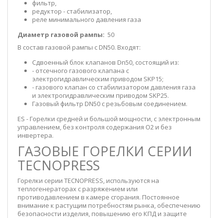
фильтр,
редуктор - стабилизатор,
реле минимального давления газа
Диаметр газовой рампы:
50
В состав газовой рампы с DN50. Входят:
Сдвоенный блок клапанов Dn50, состоящий из:
- отсечного газового клапана с
электрогидравлическим приводом SKP15;
- газового клапан со стабилизатором давления газа
и электрогидравлическим приводом SKP25.
Газовый фильтр DN50 с резьбовым соединением.
ES - Горелки средней и большой мощности, с электронным
управлением, без контроля содержания О2 и без
инвертера.
ГАЗОВЫЕ ГОРЕЛКИ СЕРИИ
TECNOPRESS
Горелки серии TECNOPRESS, используются на
теплогенераторах с разряжением или
противодавлением в камере сгорания. Постоянное
внимание к растущим потребностям рынка, обеспечению
безопасности изделия, повышению его КПД и защите