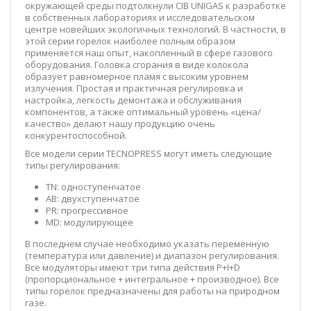
окружающей среды подтолкнули CIB UNIGAS к разработке
в собственных лабораториях и исследовательском
центре новейших экологичных технологий. В частности, в
этой серии горелок наиболее полным образом
применяется наш опыт, накопленный в сфере газового
оборудования. Головка сгорания в виде колокола
образует равномерное пламя с высоким уровнем
излучения. Простая и практичная регулировка и
настройка, легкость демонтажа и обслуживания
компонентов, а также оптимальный уровень «цена/
качество» делают нашу продукцию очень
конкурентоспособной.
Все модели серии TECNOPRESS могут иметь следующие
типы регулирования:
TN: одноступенчатое
AB: двухступенчатое
PR: прогрессивное
MD: модулирующее
В последнем случае необходимо указать переменную
(температура или давление) и диапазон регулирования.
Все модуляторы имеют три типа действия P+I+D
(пропорциональное + интегральное + производное). Все
типы горелок предназначены для работы на природном
газе.