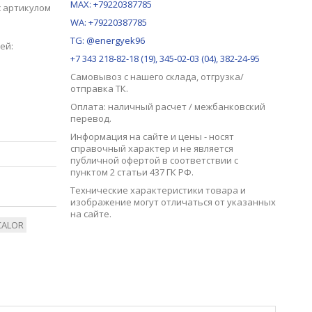
MAX:
+79220387785
с артикулом
WA: +79220387785
TG: @energyek96
ей:
+7 343 218-82-18 (19), 345-02-03 (04), 382-24-95
Самовывоз с нашего
склада
, отгрузка/
отправка ТК.
Оплата: наличный расчет / межбанковский
перевод.
Информация на сайте и цены - носят
справочный характер и не является
публичной офертой в соответствии с
пунктом 2 статьи 437 ГК РФ.
Технические характеристики товара и
изображение могут отличаться от указанных
на сайте.
CALOR