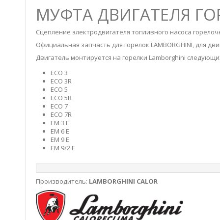
МУФТА ДВИГАТЕЛЯ ГО
Сцепление электродвигателя топливного насоса горелочн
Официальная запчасть для горелок LAMBORGHINI, для дви
Двигатель монтируется на горелки Lamborghini следующи
ECO 3
ECO 3R
ECO 5
ECO 5R
ECO 7
ECO 7R
EM 3 E
EM 6 E
EM 9 E
EM 9/2 E
Производитель:
LAMBORGHINI CALOR