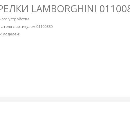
РЕЛКИ LAMBORGHINI 01100
ого устройства.
гателя с артикулом 01100880
х моделей: