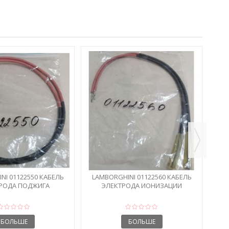
LA
NI 01122550 КАБЕЛЬ
LAMBORGHINI 01122560 КАБЕЛЬ
РОДА ПОДЖИГА
ЭЛЕКТРОДА ИОНИЗАЦИИ
БОЛЬШЕ
БОЛЬШЕ