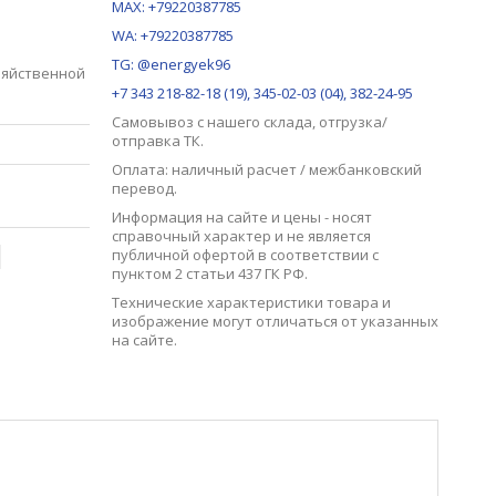
MAX:
+79220387785
WA: +79220387785
TG: @energyek96
зяйственной
+7 343 218-82-18 (19), 345-02-03 (04), 382-24-95
Самовывоз с нашего
склада
, отгрузка/
отправка ТК.
Оплата: наличный расчет / межбанковский
перевод.
Информация на сайте и цены - носят
справочный характер и не является
публичной офертой в соответствии с
пунктом 2 статьи 437 ГК РФ.
Технические характеристики товара и
изображение могут отличаться от указанных
на сайте.