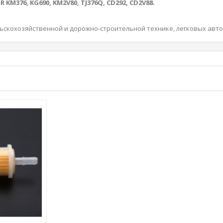
R KM376, KG690, KM2V80, TJ376Q, CD292, CD2V88.
льскохозяйственной и дорожно-строительной технике, легковых авт