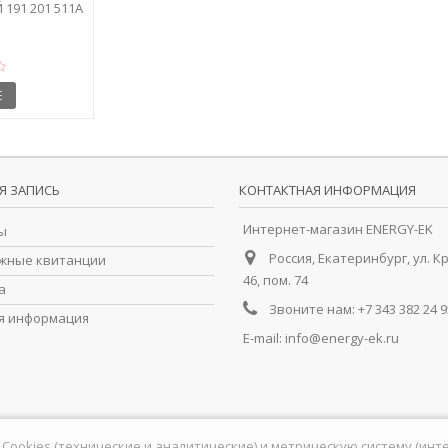
191 201 511A
Е
Я ЗАПИСЬ
КОНТАКТНАЯ ИНФОРМАЦИЯ
Интернет-магазин ENERGY-EK
ы
Россия, Екатеринбург, ул. К
жные квитанции
46, пом. 74
а
Звоните нам:
+7 343 382 24 9
я информация
E-mail:
info@energy-ek.ru
йлы Cookies (технические и аналитические) и метрическую систему (ин