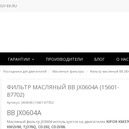
RGY-EK.RU
ГАРАНТИИ
ПРОИЗВОДИТЕЛИ
БЛОГ
О НА
Расходники для двигателей
Масляные фильтры
Фильтр масляный BB JX06
ФИЛЬТР МАСЛЯНЫЙ BB JX0604A (15601-
87702)
Артикул:
JX0604A (15601-87702)
BB JX0604A
Масляный фильтр JX0604 используется на двигателях
KIPOR KM376
KM2V80, TJ376Q, CD292, CD2V88.