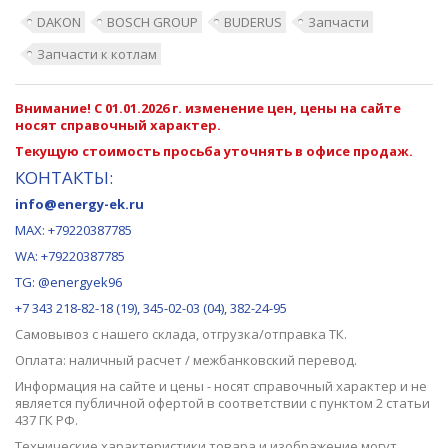
DAKON
BOSCH GROUP
BUDERUS
Запчасти
Запчасти к котлам
Внимание! С 01.01.2026 г. изменение цен, цены на сайте
носят справочный характер.
Текущую стоимость просьба уточнять в офисе продаж.
КОНТАКТЫ:
info@energy-ek.ru
MAX:
+79220387785
WA: +79220387785
TG: @energyek96
+7 343 218-82-18 (19), 345-02-03 (04), 382-24-95
Самовывоз с нашего
склада
, отгрузка/отправка ТК.
Оплата: наличный расчет / межбанковский перевод.
Информация на сайте и цены - носят справочный характер и не
является публичной офертой в соответствии с пунктом 2 статьи
437 ГК РФ.
Технические характеристики товара и изображение могут