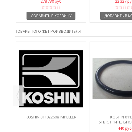
278 730 руб
22 327 р
ДОБАВИТЬ В КОРЗИНУ
ДОБАВИТЬ В К
ТОВАРЫ ТОГО ЖЕ ПРОИЗВОДИТЕЛЯ
Р
ИЙ
KOSHIN 011022608 IMPELLER
KOSHIN 011
УПЛОТНИТЕЛЬНО
УЛИТКИ P
440 руб