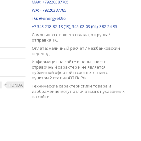
MAX:
+79220387785
WA: +79220387785
TG: @energyek96
+7 343 218-82-18 (19), 345-02-03 (04), 382-24-95
Самовывоз с нашего
склада
, отгрузка/
отправка ТК.
Оплата: наличный расчет / межбанковский
перевод.
Информация на сайте и цены - носят
справочный характер и не является
публичной офертой в соответствии с
пунктом 2 статьи 437 ГК РФ.
Ы
HONDA
Технические характеристики товара и
изображение могут отличаться от указанных
на сайте.