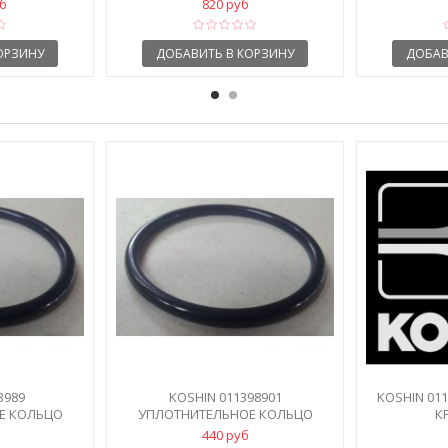
уб
820 руб
ОРЗИНУ
ДОБАВИТЬ В КОРЗИНУ
ДОБАВ
3989
KOSHIN 011398901
KOSHIN 01
Е КОЛЬЦО
УПЛОТНИТЕЛЬНОЕ КОЛЬЦО
К
74
УЛИТКИ P74
440 руб