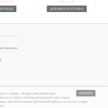
БОЛЬШЕ
ДОБАВИТЬ В КОРЗИНУ
рестинского,
5
тернет-сервис «Яндекс.Метрика») для
ПРИНЯТЬ
ьности сайта. Используя данный сайт и/или
анных для исполнения
Публичной оферты
в соответствии
йт.