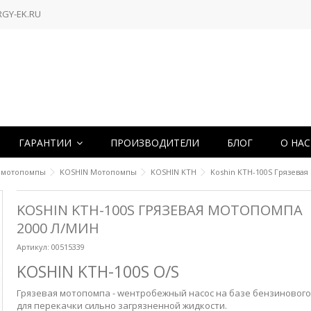
RGY-EK.RU
ГАРАНТИИ
ПРОИЗВОДИТЕЛИ
БЛОГ
О НА
 мотопомпы
KOSHIN Мотопомпы
KOSHIN KTH
Koshin KTH-100S Грязевая
KOSHIN KTH-100S ГРЯЗЕВАЯ МОТОПОМПА
2000 Л/МИН
Артикул:
00515339
KOSHIN KTH-100S O/S
Грязевая мотопомпа - wентробежный насос на базе бензиновог
для перекачки сильно загрязненной жидкости.