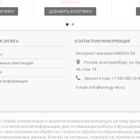
ОРЗИНУ
ДОБАВИТЬ В КОРЗИНУ
Я ЗАПИСЬ
КОНТАКТНАЯ ИНФОРМАЦИЯ
Интернет-магазин ENERGY-EK
ы
Россия, Екатеринбург, ул. К
жные квитанции
46, пом. 74
а
Звоните нам:
+7 343 382 24 9
я информация
E-mail:
info@energy-ek.ru
йлы Cookies (технические и аналитические) и метрическую систему (ин
 статистической информации, для оптимизации работы и функционал
ет свое согласие на обработку Сookies и обработку персональных д
у персональных данных
. Если вы не согласны, пожалуйста, покиньте са