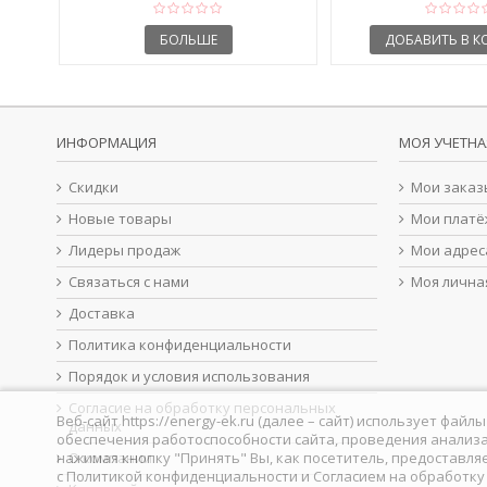
БОЛЬШЕ
ДОБАВИТЬ В К
ИНФОРМАЦИЯ
МОЯ УЧЕТНА
Скидки
Мои заказ
Новые товары
Мои платё
Лидеры продаж
Мои адрес
Связаться с нами
Моя лична
Доставка
Политика конфиденциальности
Порядок и условия использования
Согласие на обработку персональных
Веб-сайт https://energy-ek.ru (далее – сайт) использует фа
данных
обеспечения работоспособности сайта, проведения анализа
нажимая кнопку "Принять" Вы, как посетитель, предоставля
О компании
с
Политикой конфиденциальности
и
Согласием на обработк