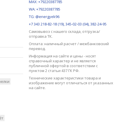
MAX:
+79220387785
WA: +79220387785
TG: @energyek96
+7 343 218-82-18 (19), 345-02-03 (04), 382-24-95
Самовывоз с нашего
склада
, отгрузка/
отправка ТК.
Оплата: наличный расчет / межбанковский
перевод.
Информация на сайте и цены - носят
справочный характер и не является
публичной офертой в соответствии с
пунктом 2 статьи 437 ГК РФ.
Технические характеристики товара и
релки
изображение могут отличаться от указанных
на сайте.
Вт