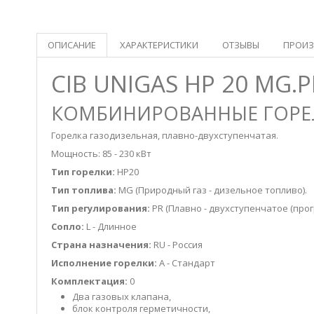
ОПИСАНИЕ
ХАРАКТЕРИСТИКИ
ОТЗЫВЫ
ПРОИЗ
CIB UNIGAS HP 20
MG.PR
КОМБИНИРОВАННЫЕ ГОРЕЛ
Горелка газодизельная, плавно-двухступенчатая.
Мощность: 85 - 230 кВт
Тип горелки:
HP20
Тип топлива:
MG (
Природный
газ - дизельное
топливо).
Тип регулирования:
PR
(
Плавно - двухступенчатое (про
Сопло:
L
- Длинное
Страна назначения:
RU
-
Россия
Исполнение горелки:
A -
Стандарт
Комплектация:
0
Два газовых клапана,
блок контроля герметичности,