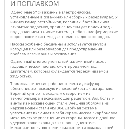
И ПОПЛАВКОМ
Одиночные 5" скважинные электронасосы,
установленные в скважинах или сборных резервуарах, 6"
нижних камер отстойников, колодцах, бассейнах или
открытых водоемах, предназначены для подачи воды
под давлением в жилые системы, небольшие фермерские
и орошающие системы, для полива садов и огородов.
Насосы особенно бесшумны и используется внутри
колодцев или резервуаров для предотвращения
проблем всасывания и отключения.
Одиночный многоступенчатый скважинный насос с
гидравлической частью, смонтированной под
двигателем, который охлаждается перекачиваемой
жидкостью.
Термопластические рабочие колеса и диффузоры
обеспечивают высокую износостойкость к истиранию.
Верхний суппорт с входным отверстием из
технополимера и всасывающей решеткой. Вал, болты и
винты из нержавеющей стали. Внешняя оболочка из
нержавеющей стали AISI 304. Двойная система
уплотнения включает в себя керамическое / карбоновое
механическое уплотнение со стороны насоса и двойное
удерживающее кольцо со стороны двигателя.
Механическое уплотнение смазывается охлаждающей