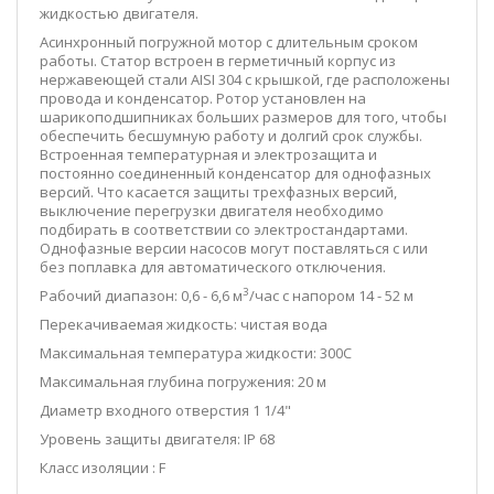
жидкостью двигателя.
Асинхронный погружной мотор с длительным сроком
работы. Статор встроен в герметичный корпус из
нержавеющей стали AISI 304 с крышкой, где расположены
провода и конденсатор. Ротор установлен на
шарикоподшипниках больших размеров для того, чтобы
обеспечить бесшумную работу и долгий срок службы.
Встроенная температурная и электрозащита и
постоянно соединенный конденсатор для однофазных
версий. Что касается защиты трехфазных версий,
выключение перегрузки двигателя необходимо
подбирать в соответствии со электростандартами.
Однофазные версии насосов могут поставляться с или
без поплавка для автоматического отключения.
3
Рабочий диапазон: 0,6 - 6,6 м
/час с напором 14 - 52 м
Перекачиваемая жидкость: чистая вода
Максимальная температура жидкости: 300С
Максимальная глубина погружения: 20 м
Диаметр входного отверстия 1 1/4"
Уровень защиты двигателя: IP 68
Класс изоляции : F