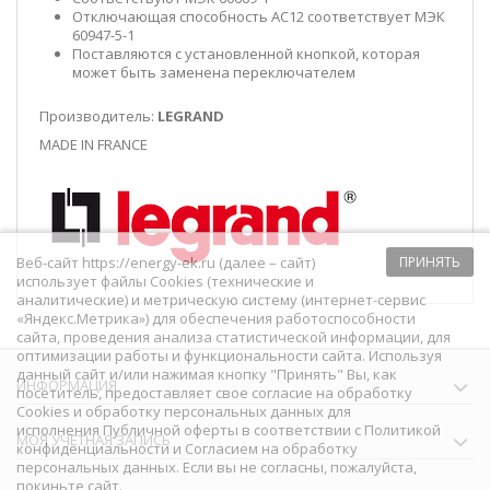
Отключающая способность AC12 соответствует МЭК
60947-5-1
Поставляются с установленной кнопкой, которая
может быть заменена переключателем
Производитель:
LEGRAND
MADE IN FRANCE
Веб-сайт https://energy-ek.ru (далее – сайт)
ПРИНЯТЬ
использует файлы Cookies (технические и
аналитические) и метрическую систему (интернет-сервис
«Яндекс.Метрика») для обеспечения работоспособности
сайта, проведения анализа статистической информации, для
оптимизации работы и функциональности сайта. Используя
данный сайт и/или нажимая кнопку "Принять" Вы, как
ИНФОРМАЦИЯ
посетитель, предоставляет свое согласие на обработку
Сookies и обработку персональных данных для
исполнения
Публичной оферты
в соответствии с
Политикой
МОЯ УЧЕТНАЯ ЗАПИСЬ
конфиденциальности
и
Согласием на обработку
персональных данных
. Если вы не согласны, пожалуйста,
покиньте сайт.