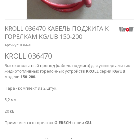
KROLL 036470 КАБЕЛЬ ПОДЖИГА К
ГОРЕЛКАМ KG/UB 150-200
Артикул:
036470
KROLL 036470
Высоковольтный провод (кабель поджига) для универсальных
жидкотопливных горелочных устройств
KROLL
серии
KG/UB
,
модели
150-200
.
Пара - комплект из 2 штук.
5,2 мм
20 кВ
Применяется в горелках
GIERSCH
серии
GU.