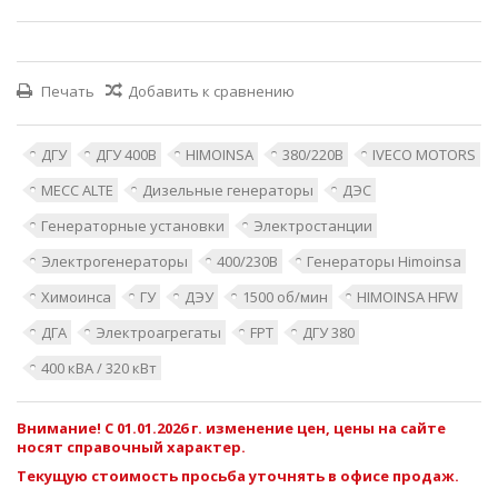
Печать
Добавить к сравнению
ДГУ
ДГУ 400В
HIMOINSA
380/220В
IVECO MOTORS
MECC ALTE
Дизельные генераторы
ДЭС
Генераторные установки
Электростанции
Электрогенераторы
400/230В
Генераторы Himoinsa
Химоинса
ГУ
ДЭУ
1500 об/мин
HIMOINSA HFW
ДГА
Электроагрегаты
FPT
ДГУ 380
400 кВА / 320 кВт
Внимание! С 01.01.2026 г. изменение цен, цены на сайте
носят справочный характер.
Текущую стоимость просьба уточнять в офисе продаж.