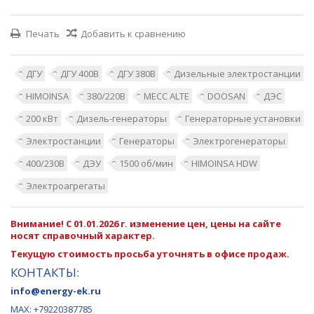
Печать
Добавить к сравнению
ДГУ
ДГУ 400В
ДГУ 380В
Дизельные электростанции
HIMOINSA
380/220В
MECC ALTE
DOOSAN
ДЭС
200 кВт
Дизель-генераторы
Генераторные установки
Электростанции
Генераторы
Электрогенераторы
400/230В
ДЭУ
1500 об/мин
HIMOINSA HDW
Электроагрегаты
Внимание! С 01.01.2026 г. изменение цен, цены на сайте
носят справочный характер.
Текущую стоимость просьба уточнять в офисе продаж.
КОНТАКТЫ:
info@energy-ek.ru
MAX:
+79220387785