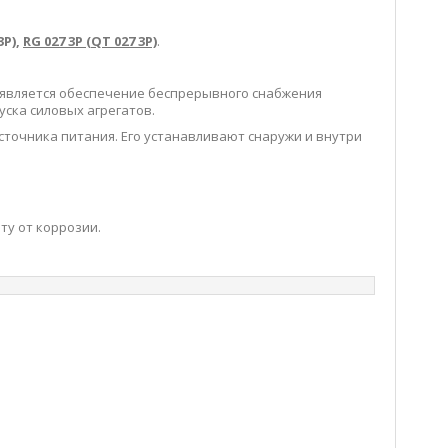
3P),
RG 027 3P (QT 027 3P)
.
 является обеспечение беспрерывного снабжения
уска силовых агрегатов.
точника питания. Его устанавливают снаружи и внутри
ту от коррозии.