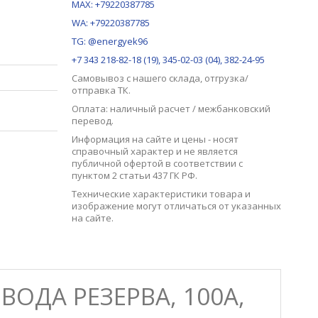
MAX:
+79220387785
WA: +79220387785
TG: @energyek96
+7 343 218-82-18 (19), 345-02-03 (04), 382-24-95
Самовывоз с нашего
склада
, отгрузка/
отправка ТК.
Оплата: наличный расчет / межбанковский
перевод.
Информация на сайте и цены - носят
справочный характер и не является
публичной офертой в соответствии с
пунктом 2 статьи 437 ГК РФ.
Технические характеристики товара и
изображение могут отличаться от указанных
на сайте.
ВОДА РЕЗЕРВА, 100А,