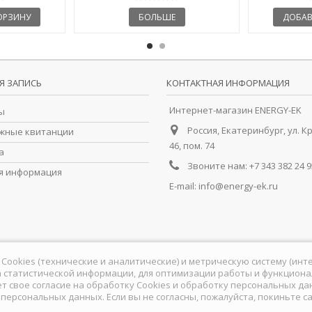
ОРЗИНУ
БОЛЬШЕ
ДОБАВ
Я ЗАПИСЬ
КОНТАКТНАЯ ИНФОРМАЦИЯ
Интернет-магазин ENERGY-EK
ы
Россия, Екатеринбург, ул. К
жные квитанции
46, пом. 74
а
Звоните нам:
+7 343 382 24 9
я информация
E-mail:
info@energy-ek.ru
йлы Cookies (технические и аналитические) и метрическую систему (ин
 статистической информации, для оптимизации работы и функционал
ет свое согласие на обработку Сookies и обработку персональных д
у персональных данных
. Если вы не согласны, пожалуйста, покиньте са