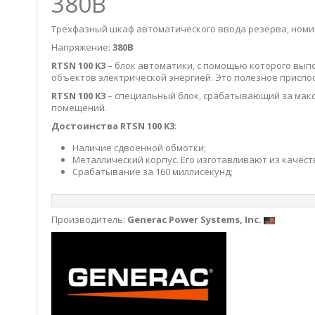
380В
Трехфазный шкаф автоматического ввода резерва, ном
Напряжение:
380В
RTSN 100 K3
– блок автоматики, с помощью которого вып
объектов электрической энергией. Это полезное приспос
RTSN 100 K3
– специальный блок, срабатывающий за макс
помещений.
Достоинства RTSN 100 K3
:
Наличие сдвоенной обмотки;
Металлический корпус. Его изготавливают из каче
Срабатывание за 160 миллисекунд;
Производитель:
Generac Power Systems, Inc.