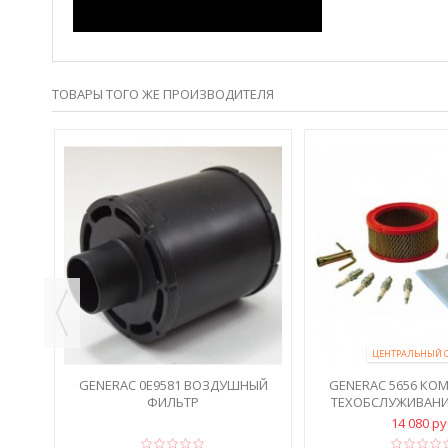
ТОВАРЫ ТОГО ЖЕ ПРОИЗВОДИТЕЛЯ
ДЛЯ
ERAC
ЦЕНТРАЛЬНЫЙ 
GENERAC 0E9581 ВОЗДУШНЫЙ
GENERAC 5656 КО
ФИЛЬТР
ТЕХОБСЛУЖИВАНИЯ
14 080 р