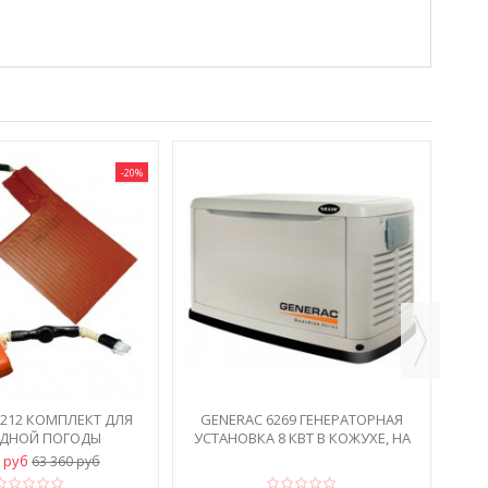
-20%
G
Г
6212 КОМПЛЕКТ ДЛЯ
GENERAC 6269 ГЕНЕРАТОРНАЯ
ДНОЙ ПОГОДЫ
УСТАНОВКА 8 КВТ В КОЖУХЕ, НА
ГАЗУ
8 руб
63 360 руб