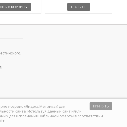
ИТЬ В КОРЗИНУ
БОЛЬШЕ
рестинского,
5
тернет-сервис «Яндекс.Метрика») для
ПРИНЯТЬ
ьности сайта. Используя данный сайт и/или
анных для исполнения
Публичной оферты
в соответствии
йт.