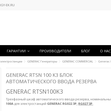
RGY-EK.RU
ГАРАНТИИ
ПРОИЗВОДИТЕЛИ
БЛОГ
О НА
 электростанции
GENERAC Генераторы
GENERAC COMMERCIAL
Generac 
GENERAC RTSN 100 K3 БЛОК
АВТОМАТИЧЕСКОГО ВВОДА РЕЗЕРВА
GENERAC RTSN100K3
Трехфазный шкаф автоматического ввода резерва, номинальны
100А
для электростанций
GENERAC RG022 3P,
RG027 3P
.