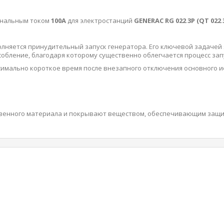
инальным током
100А
для электростанций
GENERAC RG 022 3P (QT 022 
олняется принудительный запуск генератора. Его ключевой задачей
обление, благодаря которому существенно облегчается процесс зап
имально короткое время после внезапного отключения основного ис
ственного материала и покрывают веществом, обеспечивающим защи