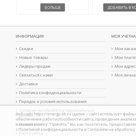
БОЛЬШЕ
ДОБАВИТЬ В К
ИНФОРМАЦИЯ
МОЯ УЧЕТНА
Скидки
Мои заказ
Новые товары
Мои платё
Лидеры продаж
Мои адрес
Связаться с нами
Моя лична
Доставка
Политика конфиденциальности
Порядок и условия использования
Согласие на обработку персональных
Веб-сайт https://energy-ek.ru (далее – сайт) использует фа
данных
обеспечения работоспособности сайта, проведения анализа
нажимая кнопку "Принять" Вы, как посетитель, предоставля
О компании
с
Политикой конфиденциальности
и
Согласием на обработк
Карта сайта