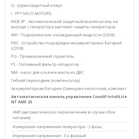
G - Шумозащитный кожух
I - FPT IVECO MOTORS
MCB 3P - Автоматический защитный выключатель на
выходе с генератора (автомат защиты генератора)
WH - Подогреватель охлаждающей жидкости (220 В)
PBC - Устройство подзарядки аккумуляторных батарей
(220 В)
PG - Промышленный глушитель
FS - Топливный фильтр-сепаратор
NM - насос для откачки масла из ДВС
Гибкий переходник (компенсатор)
Аккумуляторная батарея (Свинцово-кислотная), комплект
Автоматическая панель управления ComAP InteliLite
NT AMF 25
AMF (автоматическое переключение в случае сбоя
питания)
Измерение напряжения генератора - 3 фазы
Измерение напряжения - 3-х фазный