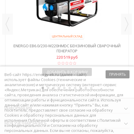
ЦЕНТРАЛЬНЫЙ СКЛАД
ENERGO EB6.0/230-W220HMDC БЕНЗИНОВЫЙ СВАРОЧНЫЙ
ГЕНЕРАТОР
220 519 руб
ДОБАВИТЬ В КОРЗИНУ
Веб-сайт https://energy-ek.ru (далее – сайт)
ПРИНЯТЬ
использует файлы Cookies (технические и
аналитические) и метрическую систему (интернет-сервис
«Яндекс.Метрика») для обеспечения работоспособности
сайта, проведения анализа статистической информации, для
оптимизации работы и функциональности сайта. Используя
данный сайт и/или нажимая кнопку "Принять" Вы, как
ИНФОРМАЦИЯ
посетитель, предоставляет свое согласие на обработку
Сookies и обработку персональных данных для
исполнения
Публичной оферты
в соответствии с
Политикой
МОЯ УЧЕТНАЯ ЗАПИСЬ
конфиденциальности
и
Согласием на обработку
персональных данных
. Если вы не согласны, пожалуйста,