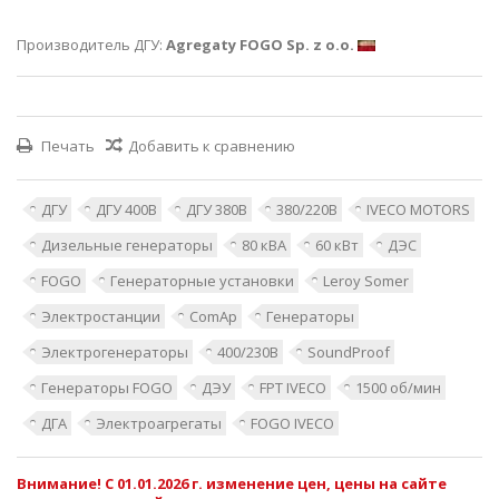
Производитель ДГУ:
Agregaty FOGO Sp. z o.o.
Печать
Добавить к сравнению
ДГУ
ДГУ 400В
ДГУ 380В
380/220В
IVECO MOTORS
Дизельные генераторы
80 кВА
60 кВт
ДЭС
FOGO
Генераторные установки
Leroy Somer
Электростанции
ComAp
Генераторы
Электрогенераторы
400/230В
SoundProof
Генераторы FOGO
ДЭУ
FPT IVECO
1500 об/мин
ДГА
Электроагрегаты
FOGO IVECO
Внимание! С 01.01.2026 г. изменение цен, цены на сайте