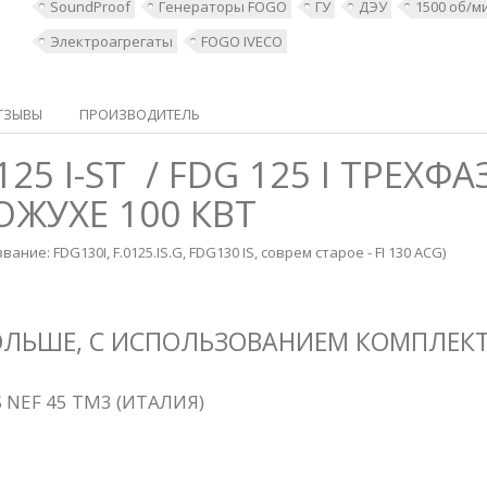
SoundProof
Генераторы FOGO
ГУ
ДЭУ
1500 об/м
Электроагрегаты
FOGO IVECO
ТЗЫВЫ
ПРОИЗВОДИТЕЛЬ
 125 I-ST / FDG 125 I ТРЕХ
ЖУХЕ 100 КВТ
ие: FDG130I, F.0125.IS.G, FDG130 IS, соврем старое - FI 130 ACG)
ПОЛЬШЕ, С ИСПОЛЬЗОВАНИЕМ КОМПЛЕ
NEF 45 TM3 (ИТАЛИЯ)