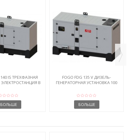
F
140 IS ТРЕХФАЗНАЯ
FOGO FDG 135 V ДИЗЕЛЬ-
 ЭЛЕКТРОСТАНЦИЯ В
ГЕНЕРАТОРНАЯ УСТАНОВКА 100
КОЖУХЕ
КВТ В...
БОЛЬШЕ
БОЛЬШЕ