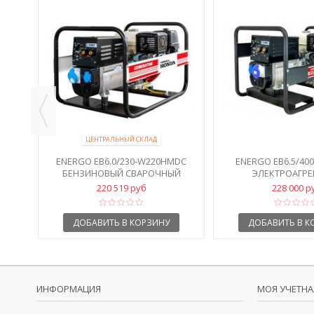
ЛЬНАЯ
Е С
ЦЕНТРАЛЬНЫЙ СКЛАД
ENERGO EB6.0/230-W220HMDC
ENERGO EB6.5/40
БЕНЗИНОВЫЙ СВАРОЧНЫЙ
ЭЛЕКТРОАГРЕ
ГЕНЕРАТОР
СВАРОЧНОЙ
220 519 руб
228 000 р
ДОБАВИТЬ В КОРЗИНУ
ДОБАВИТЬ В К
ИНФОРМАЦИЯ
МОЯ УЧЕТНА