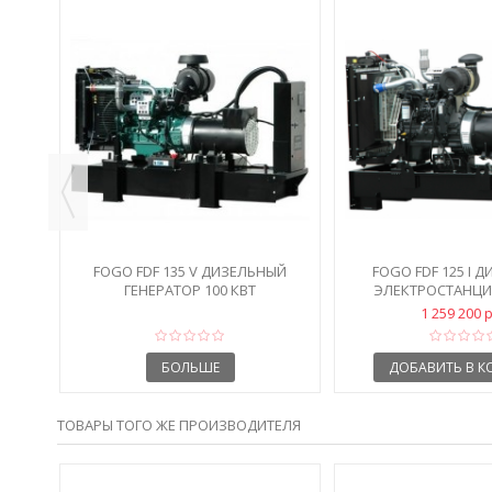
ЕЛЯ
FOGO FDF 135 V ДИЗЕЛЬНЫЙ
FOGO FDF 125 I 
ГЕНЕРАТОР 100 КВТ
ЭЛЕКТРОСТАНЦИЯ
1 259 200 
БОЛЬШЕ
ДОБАВИТЬ В К
ТОВАРЫ ТОГО ЖЕ ПРОИЗВОДИТЕЛЯ