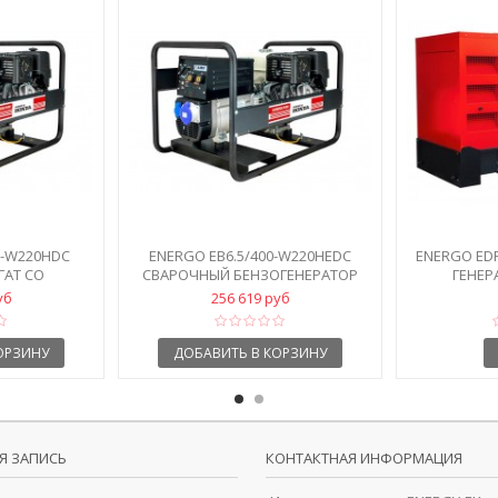
0-W220HDC
ENERGO EB6.5/400-W220HEDC
ENERGO EDF
ГАТ СО
СВАРОЧНЫЙ БЕНЗОГЕНЕРАТОР
ГЕНЕР
...
уб
256 619 руб
ОРЗИНУ
ДОБАВИТЬ В КОРЗИНУ
Я ЗАПИСЬ
КОНТАКТНАЯ ИНФОРМАЦИЯ