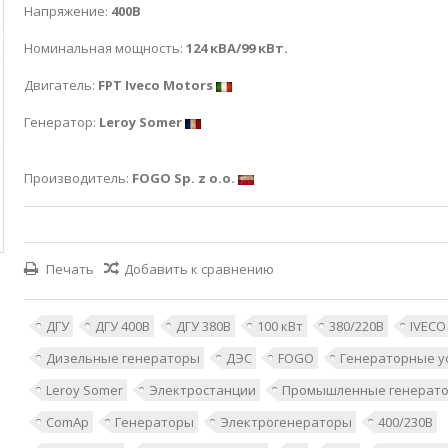
Напряжение:
400В
Номинальная мощность:
124 кВА/99 кВт.
Двигатель:
FPT Iveco Motors
Генератор:
Leroy Somer
Производитель:
FOGO Sp. z o.o.
Печать
Добавить к сравнению
ДГУ
ДГУ 400В
ДГУ 380В
100 кВт
380/220В
IVEC
Дизельные генераторы
ДЭС
FOGO
Генераторные у
Leroy Somer
Электростанции
Промышленные генерат
ComAp
Генераторы
Электрогенераторы
400/230В