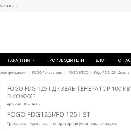
RGY-EK.RU
ГАРАНТИИ
ПРОИЗВОДИТЕЛИ
БЛОГ
О НА
 электростанции
FOGO Генераторы
FOGO IVECO
Fogo FDG 125 I Дизель
FOGO FDG 125 I ДИЗЕЛЬ-ГЕНЕРАТОР 100 КВ
В КОЖУХЕ
Артикул:
F.0125.IA.G2
FOGO FDG125I/FD 125 I-ST
Трехфазная дизельная генераторная установка в кожухе.