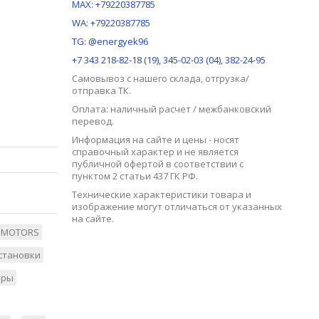
MAX:
+79220387785
WA: +79220387785
TG: @energyek96
+7 343 218-82-18 (19), 345-02-03 (04), 382-24-95
Самовывоз с нашего
склада
, отгрузка/
отправка ТК.
Оплата: наличный расчет / межбанковский
перевод.
Информация на сайте и цены - носят
справочный характер и не является
публичной офертой в соответствии с
пунктом 2 статьи 437 ГК РФ.
Технические характеристики товара и
изображение могут отличаться от указанных
на сайте.
O MOTORS
становки
оры