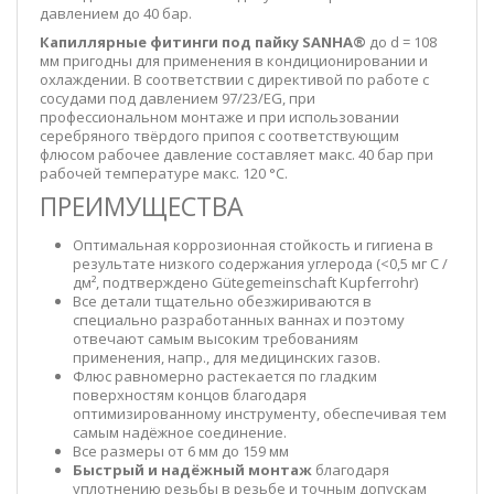
давлением до 40 бар.
Капиллярные фитинги под пайку SANHA
®
до d = 108
мм пригодны для применения в кондиционировании и
охлаждении. В соответствии с директивой по работе с
сосудами под давлением 97/23/EG, при
профессиональном монтаже и при использовании
серебряного твёрдого припоя с соответствующим
флюсом рабочее давление составляет макс. 40 бар при
рабочей температуре макс. 120 °C.
ПРЕИМУЩЕСТВА
Оптимальная коррозионная стойкость и гигиена в
результате низкого содержания углерода (<0,5 мг C /
дм², подтверждено Gütegemeinschaft Kupferrohr)
Все детали тщательно обезжириваются в
специально разработанных ваннах и поэтому
отвечают самым высоким требованиям
применения, напр., для медицинских газов.
Флюс равномерно растекается по гладким
поверхностям концов благодаря
оптимизированному инструменту, обеспечивая тем
самым надёжное соединение.
Все размеры от 6 мм до 159 мм
Быстрый и надёжный монтаж
благодаря
уплотнению резьбы в резьбе и точным допускам