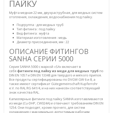
ПАЙКУ
Муфта медная 22 мм, двухраструбная, для медных систем
отопления, охлаждения, водоснабжения под пайку.
Подгруппа : для медных труб
Тип фитинга : под пайку
Вид фитинга : муфта
Материал изготовления : медь
Диаметр присоединения, мм : 22
ОПИСАНИЕ ФИТИНГОВ
SANHA СЕРИИ 5000
Серия SANHA 5000 с маркой «SA» включает в
себя
фитинги под пайку из меди для медных труб
по
DIN EN 1057 и DIN EN 13348 для твёрдого и мягкого припоя.
Все продукты сертифицированы по DVGW GW 6 и 8, а
также имеют сертификат
Gütegemeinschaft Kupferrohr
e.V. по RAL RG 641/4, и на них нанесён соответствующий
знак качества RAL.
Капиллярные фитинги под пайку SANHA изготавливаются
из меди (Cu-DHP, CW024A) и отвечают требованиям DIN EN
1254. Они подходят, кроме прочего, для систем
охлаждения с максимально допустимым рабочим