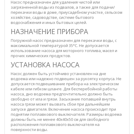
Насос предназначен для удаления чистой или
загрязненной воды из подвалов, а также для подачи/
перекачки воды в доме, приусадебном участке, сельском
хозяйстве, садоводстве, системе бытового
водоснабжения и иных бытовых целей.
НАЗНАЧЕНИЕ ПРИБОРА
Погружной насос предназначен для перекачки воды, с
максимальной температурой 35°C. Не допускается
использование насоса для моторного топлива, масел и
прочих химических продуктов.
УСТАНОВКА НАСОСА
Насос должен быть устойчиво установлен на дне
водоема или надежно подвешен за рукоятку корпуса. Не
допускается подвешивание прибора на электрическом
кабеле или гибком шланге. Для бесперебойной работы
насоса, дно водоема предпочтительно должно быть
свободно от ила и грязи. Засыхание попавшей внутрь
насоса грязи может вызвать сбои при дальнейшем
запуске двигателя. Включение насоса происходит при
поднятии поплавкового выключателя. Размеры водоема
должны быть не менее 40х40х50 см для свободного
расположения поплавкового выключателя на
поверхности воды.