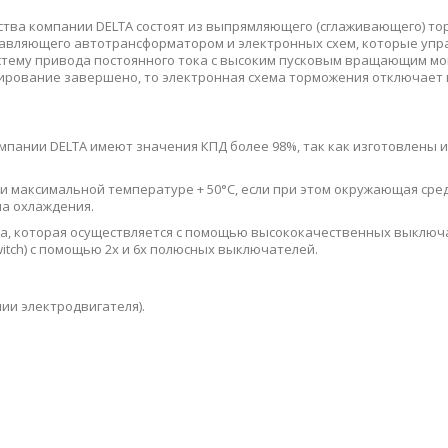
ва компании DELTA состоят из выпрямляющего (сглаживающего) то
авляющего автотрансформатором и электронных схем, которые упра
стему привода постоянного тока с высоким пусковым вращающим мо
ирование завершено, то электронная схема торможения отключает 
пании DELTA имеют значения КПД более 98%, так как изготовлены 
 максимальной температуре + 50°C, если при этом окружающая сред
ма охлаждения.
а, которая осуществляется с помощью высококачественных выключа
itch) с помощью 2х и 6х полюсных выключателей.
ии электродвигателя).