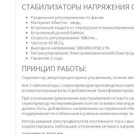
СТАБИЛИЗАТОРЫ НАПРЯЖЕНИЯ С 
Раздельное регулирование по фазам
Материал обмоток - медь,
Встроенная защита от перегрузки и перенапряжения
Встроенный ручной байпас
Скорость регулирования: 90В/сек.,
Частота: 47-65 Гц,
Выходное напряжение: 380/400/415В ±1%
Тип регулирования: Электромеханический/Электро
Гарантия: 2 года.
ПРИНЦИП РАБОТЫ:
Сервомотор, микропроцессорное управления, полная а
Все стабилизаторы с сервоприводом производства комп
вспомогательным вольтодобавочным трансформатором, и
При отклонении (увеличении или понижении) сетевого на
сервоприводу на перемещение контакта влево или впра
должно быть добавлено к напряжению на первичной обм
поддерживается стабильным и равным номинальному зн
Использование электродвигателя постоянного тока с в
корректировать небольшие отклонения сетевого напряж