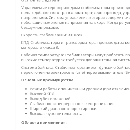
ОСНОВНЫЕ ДЕТАЛИ
Управляемые сервоприводами стабилизаторы производст
вольтодобавочного трансформатора; сервопривода, упр
напряжением. Система управления, которая содержит си
небольшие изменения напряжения на входе. Когда регул
бесшумном режиме.
Скорость стабилизации: 90 В/сек.
КПД: Стабилизаторы и трансформаторы производства ком
материала класса В.
Рабочая температура: Стабилизаторы могут работать при
высоких температурах требуется дополнительная систе
Система байпаса: Стабилизаторы имеют функцию байпас
переключен на электросеть (Line) через выключатель (Sw
Основные преимущества:
Режим работы с пониженным уровнем (при отключен
Высокий КПД.
Выход без искажений.
Стабильное и непрерывное электропитание.
Широкий диапазон корректировки.
Высокая чувствительность.
Области применения: