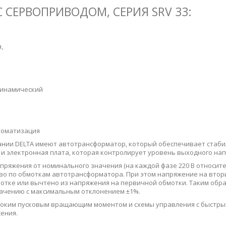
СЕРВОПРИВОДОМ, СЕРИЯ SRV 33:
,
динамический
втоматизация
ании DELTA имеют автотрансформатор, который обеспечивает стаби
 электронная плата, которая контролирует уровень выходного нап
пряжения от номинального значения (на каждой фазе 220 В относите
во по обмоткам автотрансформатора. При этом напряжение на вто
отке или вычтено из напряжения на первичной обмотки. Таким обр
ачению с максимальным отклонением ±1%.
ысоким пусковым вращающим моментом и схемы управления с быстры
ения.