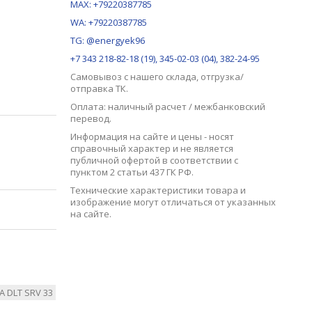
MAX:
+79220387785
WA: +79220387785
TG: @energyek96
+7 343 218-82-18 (19), 345-02-03 (04), 382-24-95
Самовывоз с нашего
склада
, отгрузка/
отправка ТК.
Оплата: наличный расчет / межбанковский
перевод.
Информация на сайте и цены - носят
справочный характер и не является
публичной офертой в соответствии с
пунктом 2 статьи 437 ГК РФ.
Технические характеристики товара и
изображение могут отличаться от указанных
на сайте.
A DLT SRV 33