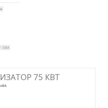
ия
125А
ИЗАТОР 75 КВТ
 кВА
.