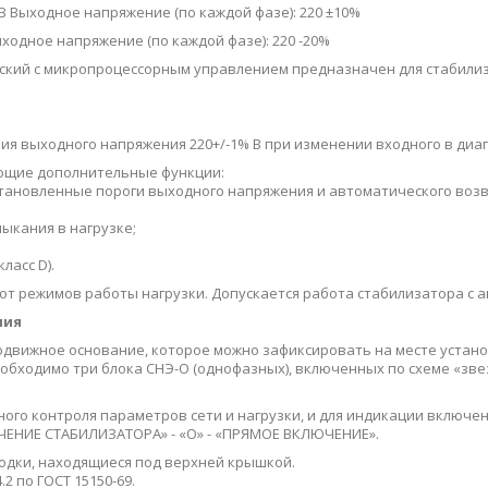
В Выходное напряжение (по каждой фазе): 220 ±10%
ходное напряжение (по каждой фазе): 220 -20%
кий с микропроцессорным управлением предназначен для стабилиз
 выходного напряжения 220+/-1% В при изменении входного в диап
ющие дополнительные функции:
становленные пороги выходного напряжения и автоматического воз
мыкания в нагрузке;
ласс D).
от режимов работы нагрузки. Допускается работа стабилизатора с
ния
одвижное основание, которое можно зафиксировать на месте устан
еобходимо три блока СНЭ-О (однофазных), включенных по схеме «зве
ного контроля параметров сети и нагрузки, и для индикации включе
ЧЕНИЕ СТАБИЛИЗАТОРА» - «О» - «ПРЯМОЕ ВКЛЮЧЕНИЕ».
одки, находящиеся под верхней крышкой.
2 по ГОСТ 15150-69.