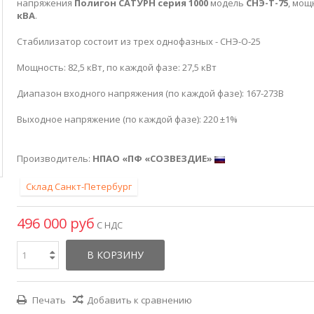
напряжения
Полигон
САТУРН
серия 1000
модель
СНЭ-Т-75
, мо
кВА
.
Стабилизатор состоит из трех однофазных - СНЭ-О-25
Мощность: 82,5 кВт, по каждой фазе: 27,5 кВт
Диапазон входного напряжения (по каждой фазе): 167-273В
Выходное напряжение (по каждой фазе): 220 ±1%
Производитель:
НПАО «ПФ «СОЗВЕЗДИЕ»
Склад Санкт-Петербург
496 000 руб
С НДС
В КОРЗИНУ
Печать
Добавить к сравнению