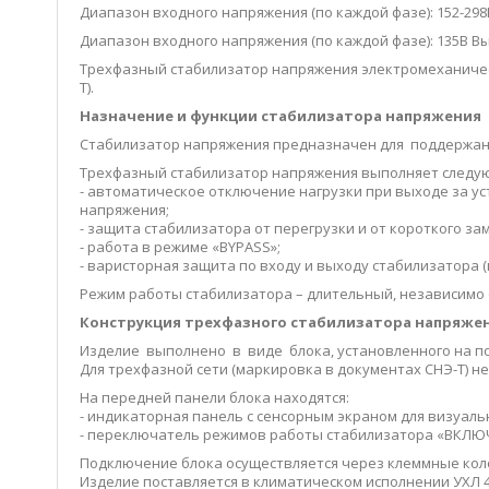
Диапазон входного напряжения (по каждой фазе): 152-298
Диапазон входного напряжения (по каждой фазе): 135В Вы
Трехфазный стабилизатор напряжения электромеханичес
Т).
Назначение и функции стабилизатора напряжения
Стабилизатор напряжения предназначен для поддержания
Трехфазный стабилизатор напряжения выполняет следу
- автоматическое отключение нагрузки при выходе за у
напряжения;
- защита стабилизатора от перегрузки и от короткого за
- работа в режиме «BYPASS»;
- варисторная защита по входу и выходу стабилизатора (к
Режим работы стабилизатора – длительный, независимо 
Конструкция трехфазного стабилизатора напряже
Изделие выполнено в виде блока, установленного на п
Для трехфазной сети (маркировка в документах СНЭ-Т) н
На передней панели блока находятся:
- индикаторная панель с сенсорным экраном для визуаль
- переключатель режимов работы стабилизатора «ВКЛЮ
Подключение блока осуществляется через клеммные кол
Изделие поставляется в климатическом исполнении УХЛ 4.