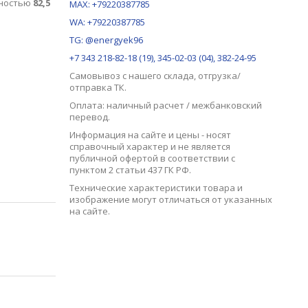
щностью
82,5
MAX:
+79220387785
WA: +79220387785
TG: @energyek96
+7 343 218-82-18 (19), 345-02-03 (04), 382-24-95
Самовывоз с нашего
склада
, отгрузка/
отправка ТК.
Оплата: наличный расчет / межбанковский
перевод.
Информация на сайте и цены - носят
справочный характер и не является
публичной офертой в соответствии с
пунктом 2 статьи 437 ГК РФ.
Технические характеристики товара и
изображение могут отличаться от указанных
на сайте.