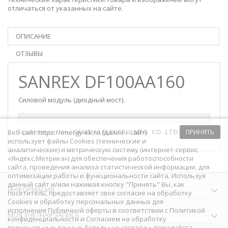
отличаться от указанных на сайте.
ОПИСАНИЕ
ОТЗЫВЫ
SANREX DF100AA160
Силовой модуль (диодный мост).
Производитель:
SANSHA ELECTRIC MFG. CO. LTD.
Веб-сайт https://energy-ek.ru (далее – сайт)
ПРИНЯТЬ
использует файлы Cookies (технические и
аналитические) и метрическую систему (интернет-сервис
«Яндекс.Метрика») для обеспечения работоспособности
сайта, проведения анализа статистической информации, для
оптимизации работы и функциональности сайта. Используя
данный сайт и/или нажимая кнопку "Принять" Вы, как
ИНФОРМАЦИЯ
посетитель, предоставляет свое согласие на обработку
Сookies и обработку персональных данных для
исполнения
Публичной оферты
в соответствии с
Политикой
МОЯ УЧЕТНАЯ ЗАПИСЬ
конфиденциальности
и
Согласием на обработку
персональных данных
. Если вы не согласны, пожалуйста,