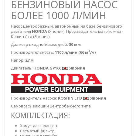
БЕНЗИНОВЫЙ НАСОС
БОЛЕЕ 1000 Л/МИН
Насос центробежный, автономный на базе бензинового
двигателя
HONDA
(Япония). Производитель мотопомпы -
Кошин Лтд (Япония)
Диаметр входной/выходной:
80 мм
3
Производительность:
1100 л/мин (66 м
/ч)
Напор:
27 м
Двигатель:
HONDA GP160
Япония
Производитель насоса:
KOSHIN LTD
Япония
Самовсасывающий центробежного типа
КОМПЛЕКТАЦИЯ:
Хомут для шлангов
Сетчатый фильтр
Муфты на патрубки