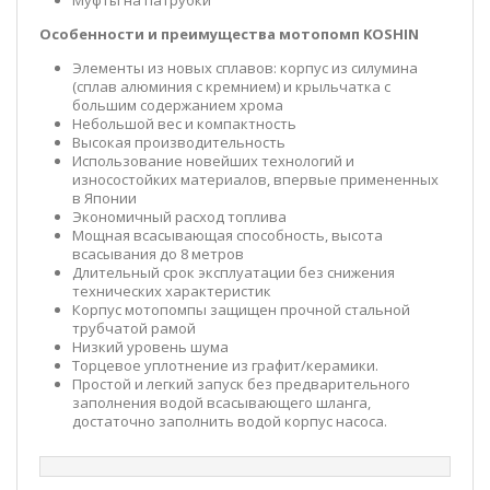
Особенности и преимущества мотопомп KOSHIN
Элементы из новых сплавов: корпус из силумина
(сплав алюминия с кремнием) и крыльчатка с
большим содержанием хрома
Небольшой вес и компактность
Высокая производительность
Использование новейших технологий и
износостойких материалов, впервые примененных
в Японии
Экономичный расход топлива
Мощная всасывающая способность, высота
всасывания до 8 метров
Длительный срок эксплуатации без снижения
технических характеристик
Корпус мотопомпы защищен прочной стальной
трубчатой рамой
Низкий уровень шума
Торцевое уплотнение из графит/керамики.
Простой и легкий запуск без предварительного
заполнения водой всасывающего шланга,
достаточно заполнить водой корпус насоса.