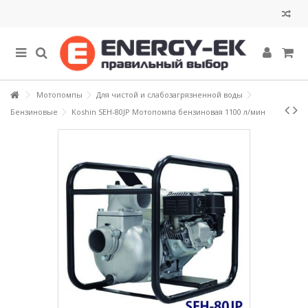
Мотопомпы
Для чистой и слабозагрязненной воды
Бензиновые
Koshin SEH-80JP Мотопомпа бензиновая 1100 л/мин